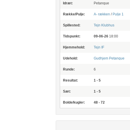
Idræt:
Petanque
Række/Pulje:
A- rækken
/
Pulje 1
Spillested:
Tejn Klubhus
Tidspunkt:
09-06-26
18:00
Hjemmehold:
Tejn IF
Udehold:
Gudhjem Petanque
Runde:
6
Resultat:
1 - 5
Sæt:
1 - 5
Bolde/kugler:
48 - 72