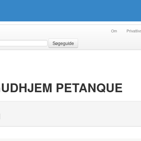
Om
Privatliv
Søgeguide
 GUDHJEM PETANQUE
N