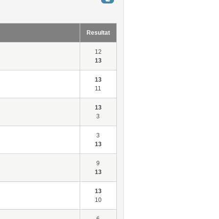
Resultat
12
13
13
11
13
3
3
13
9
13
13
10