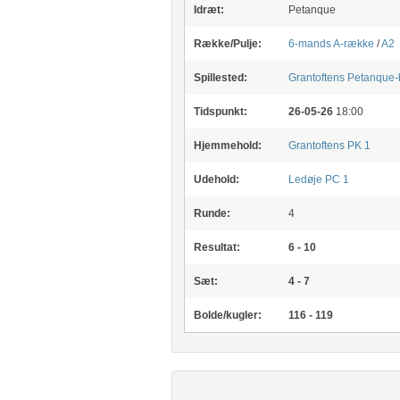
Idræt:
Petanque
Række/Pulje:
6-mands A-række
/
A2
Spillested:
Grantoftens Petanque-
Tidspunkt:
26-05-26
18:00
Hjemmehold:
Grantoftens PK 1
Udehold:
Ledøje PC 1
Runde:
4
Resultat:
6 - 10
Sæt:
4 - 7
Bolde/kugler:
116 - 119