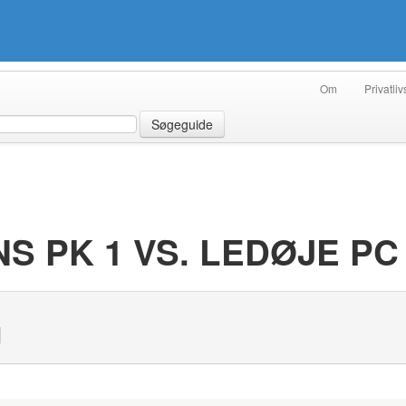
Om
Privatliv
Søgeguide
 PK 1 VS. LEDØJE PC
N