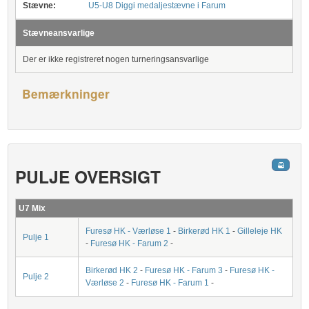
Stævne:
U5-U8 Diggi medaljestævne i Farum
Stævneansvarlige
Der er ikke registreret nogen turneringsansvarlige
Bemærkninger
PULJE OVERSIGT
U7 Mix
Furesø HK - Værløse 1
-
Birkerød HK 1
-
Gilleleje HK
Pulje 1
-
Furesø HK - Farum 2
-
Birkerød HK 2
-
Furesø HK - Farum 3
-
Furesø HK -
Pulje 2
Værløse 2
-
Furesø HK - Farum 1
-