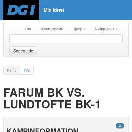
Min Idræt
Om
Privatlivspolitik
Hjælp
Nyttige links
Søgeguide
Kamp
Info
FARUM BK VS.
LUNDTOFTE BK-1
KAMPINFORMATION