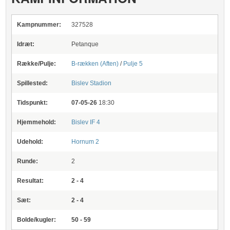
Kampnummer:
327528
Idræt:
Petanque
Række/Pulje:
B-rækken (Aften)
/
Pulje 5
Spillested:
Bislev Stadion
Tidspunkt:
07-05-26
18:30
Hjemmehold:
Bislev IF 4
Udehold:
Hornum 2
Runde:
2
Resultat:
2 - 4
Sæt:
2 - 4
Bolde/kugler:
50 - 59