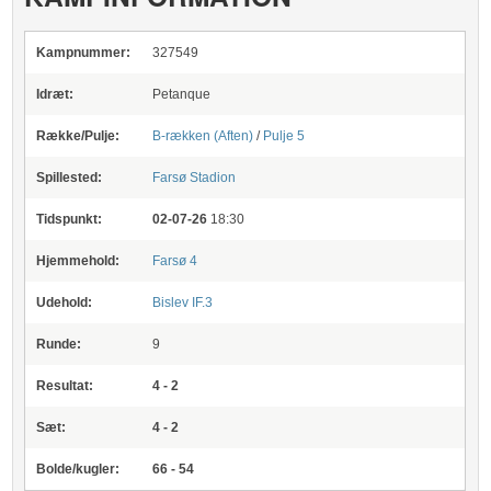
Kampnummer:
327549
Idræt:
Petanque
Række/Pulje:
B-rækken (Aften)
/
Pulje 5
Spillested:
Farsø Stadion
Tidspunkt:
02-07-26
18:30
Hjemmehold:
Farsø 4
Udehold:
Bislev IF.3
Runde:
9
Resultat:
4 - 2
Sæt:
4 - 2
Bolde/kugler:
66 - 54