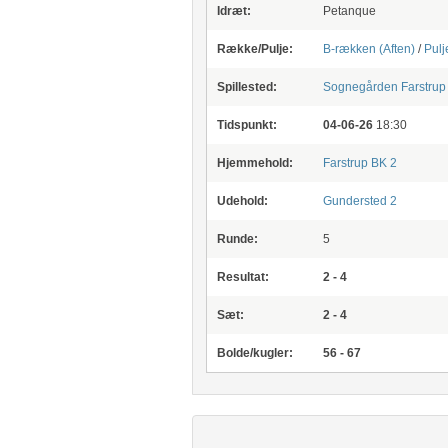
Idræt:
Petanque
Række/Pulje:
B-rækken (Aften)
/
Pulj
Spillested:
Sognegården Farstrup
Tidspunkt:
04-06-26
18:30
Hjemmehold:
Farstrup BK 2
Udehold:
Gundersted 2
Runde:
5
Resultat:
2 - 4
Sæt:
2 - 4
Bolde/kugler:
56 - 67