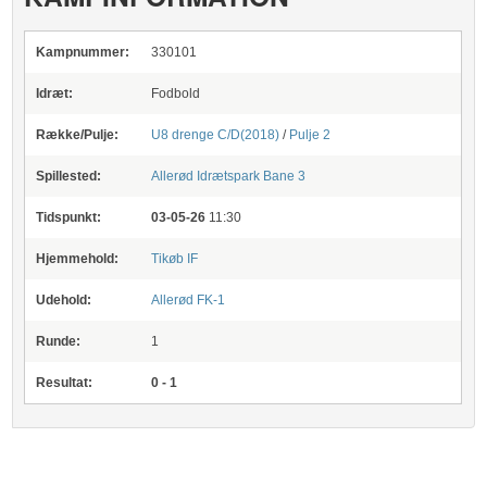
Kampnummer:
330101
Idræt:
Fodbold
Række/Pulje:
U8 drenge C/D(2018)
/
Pulje 2
Spillested:
Allerød Idrætspark
Bane 3
Tidspunkt:
03-05-26
11:30
Hjemmehold:
Tikøb IF
Udehold:
Allerød FK-1
Runde:
1
Resultat:
0 - 1