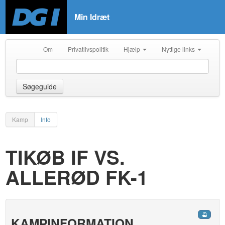
Min Idræt
Om
Privatlivspolitik
Hjælp
Nyttige links
Søgeguide
Kamp
Info
TIKØB IF VS.
ALLERØD FK-1
KAMPINFORMATION