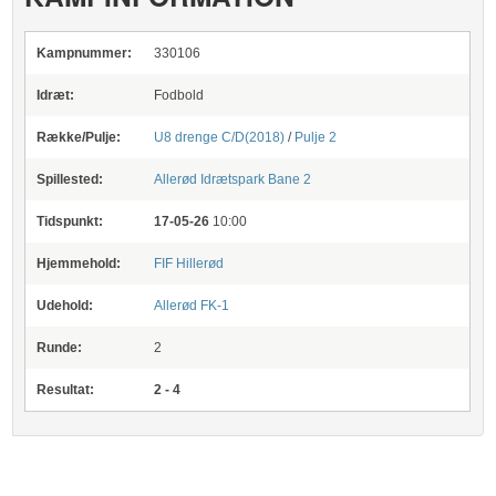
Kampnummer:
330106
Idræt:
Fodbold
Række/Pulje:
U8 drenge C/D(2018)
/
Pulje 2
Spillested:
Allerød Idrætspark
Bane 2
Tidspunkt:
17-05-26
10:00
Hjemmehold:
FIF Hillerød
Udehold:
Allerød FK-1
Runde:
2
Resultat:
2 - 4