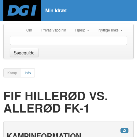
Min Idræt
Om
Privatlivspolitik
Hjælp
Nyttige links
Søgeguide
Kamp
Info
FIF HILLERØD VS.
ALLERØD FK-1
KAMPINFORMATION