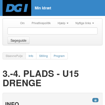
Min Idræt
Om
Privatlivspolitik
Hjælp
Nyttige links
Søgeguide
StaevnePulje
Info
Stilling
Program
3.-4. PLADS - U15
DRENGE
INFO