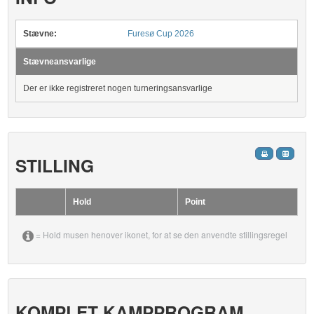
Stævne:
Furesø Cup 2026
Stævneansvarlige
Der er ikke registreret nogen turneringsansvarlige
STILLING
Hold
Point
= Hold musen henover ikonet, for at se den anvendte stillingsregel
KOMPLET KAMPPROGRAM