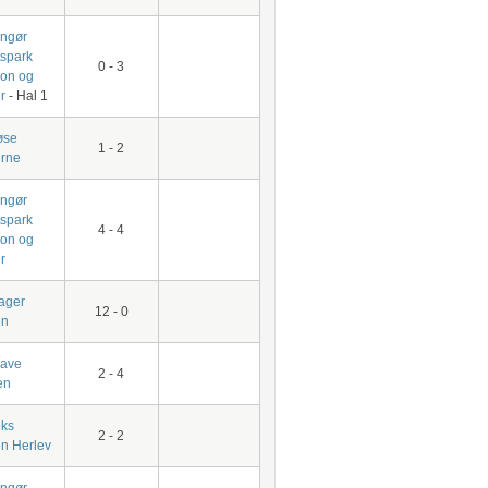
ingør
tspark
0 - 3
ion og
r
- Hal 1
øse
1 - 2
erne
ingør
tspark
4 - 4
ion og
r
ager
12 - 0
en
have
2 - 4
en
ks
2 - 2
en Herlev
ingør