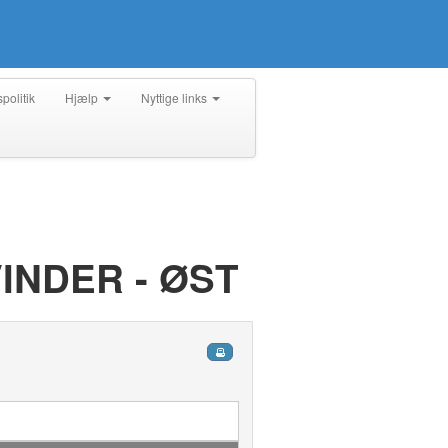
spolitik
Hjælp
Nyttige links
VINDER - ØST