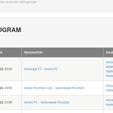
den anvendte stillingsregel
OGRAM
id
Hjemme/Ude
Sted
Hels
Idræ
-21
20:00
Helsingør FT
-
Herlev FC
Stad
Halle
Dam
-21
19:00
Greve Floorball Club
-
Vallensbæk Floorball
Hall
Anne
-21
14:00
Herlev FC
-
Vallensbæk Floorball
Hall