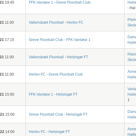
-21
19:45
FFK-Vanløse 1
-
Greve Floorball Club
Halle
- Hal
Pile
-21
11:00
Vallensbæk Floorball
-
Herlev FC
Skol
Dam
-21
17:15
Greve Floorball Club
-
FFK-Vanløse 1
Hall
Pile
-21
11:00
Vallensbæk Floorball
-
Helsingør FT
Skol
Anne
-21
11:00
Herlev FC
-
Greve Floorball Club
Hall
Vanl
-21
15:00
FFK-Vanløse 1
-
Helsingør FT
Hall
1
Dam
-21
15:00
Greve Floorball Club
-
Helsingør FT
Hall
Anne
-22
14:00
Herlev FC
-
Helsingør FT
Hall