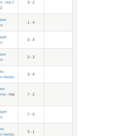
n - Hal 2
3 - 2
 2
have
1 - 4
en
ager
3 - 4
en
have
3 - 3
en
ks
3 - 4
en Herlev
øse
erne
- Hal
7 - 2
ager
7 - 5
en
ks
3 - 1
en Herlev