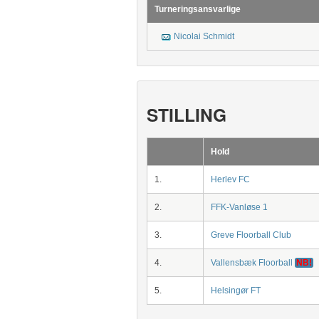
Turneringsansvarlige
Nicolai Schmidt
STILLING
Hold
1.
Herlev FC
2.
FFK-Vanløse 1
3.
Greve Floorball Club
4.
Vallensbæk Floorball
NB!
5.
Helsingør FT