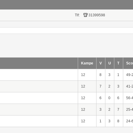
Tlf:
31399598
Kampe
V
U
T
Sco
12
8
3
1
49-
12
7
2
3
41-
12
6
0
6
56-
12
3
2
7
25-
12
1
3
8
24-