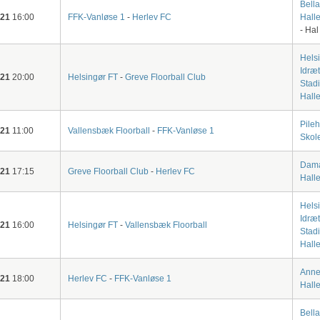
Bella
-21
16:00
FFK-Vanløse 1
-
Herlev FC
Halle
- Hal
Hels
Idræ
-21
20:00
Helsingør FT
-
Greve Floorball Club
Stad
Halle
Pile
-21
11:00
Vallensbæk Floorball
-
FFK-Vanløse 1
Skol
Dam
-21
17:15
Greve Floorball Club
-
Herlev FC
Hall
Hels
Idræ
-21
16:00
Helsingør FT
-
Vallensbæk Floorball
Stad
Halle
Anne
-21
18:00
Herlev FC
-
FFK-Vanløse 1
Hall
Bella