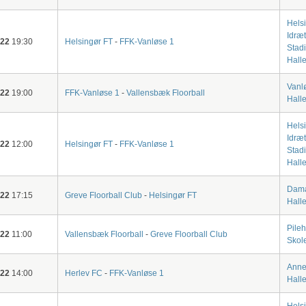
Hels
Idræ
-22
19:30
Helsingør FT
-
FFK-Vanløse 1
Stad
Halle
Vanl
-22
19:00
FFK-Vanløse 1
-
Vallensbæk Floorball
Hall
Hels
Idræ
-22
12:00
Helsingør FT
-
FFK-Vanløse 1
Stad
Halle
Dam
-22
17:15
Greve Floorball Club
-
Helsingør FT
Hall
Pile
-22
11:00
Vallensbæk Floorball
-
Greve Floorball Club
Skol
Anne
-22
14:00
Herlev FC
-
FFK-Vanløse 1
Hall
Hels