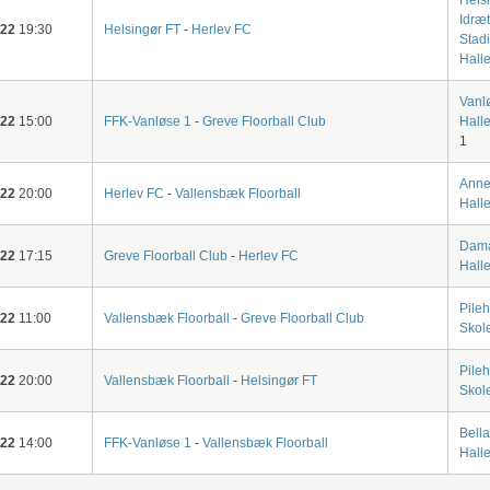
Idræ
-22
19:30
Helsingør FT
-
Herlev FC
Stad
Halle
Vanl
-22
15:00
FFK-Vanløse 1
-
Greve Floorball Club
Hall
1
Anne
-22
20:00
Herlev FC
-
Vallensbæk Floorball
Hall
Dam
-22
17:15
Greve Floorball Club
-
Herlev FC
Hall
Pile
-22
11:00
Vallensbæk Floorball
-
Greve Floorball Club
Skol
Pile
-22
20:00
Vallensbæk Floorball
-
Helsingør FT
Skol
Bella
-22
14:00
FFK-Vanløse 1
-
Vallensbæk Floorball
Halle