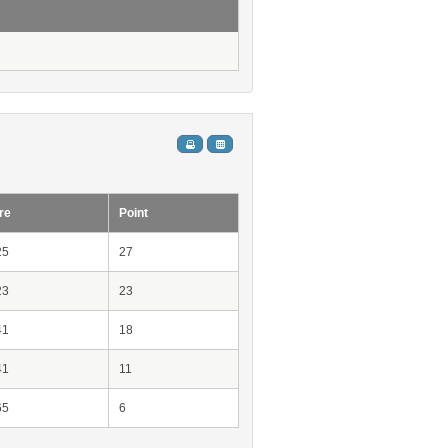
re
Point
25
27
23
23
41
18
41
11
65
6