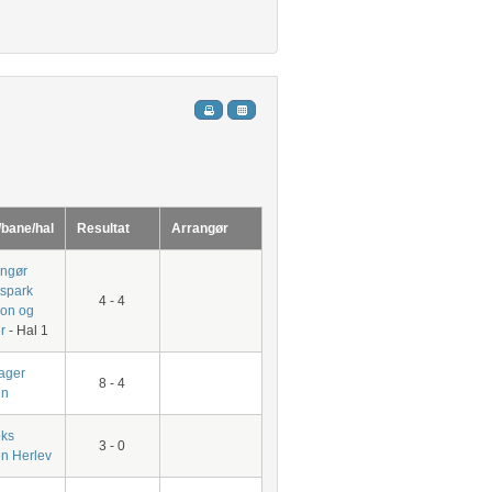
/bane/hal
Resultat
Arrangør
ingør
tspark
4 - 4
ion og
r
- Hal 1
ager
8 - 4
en
ks
3 - 0
en Herlev