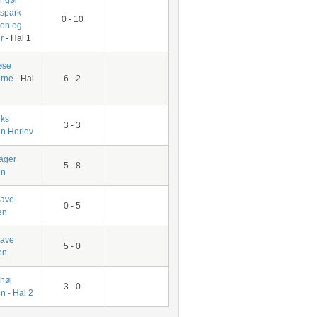
tspark
0 - 10
ion og
r
- Hal 1
øse
erne
- Hal
6 - 2
ks
3 - 3
en Herlev
ager
5 - 8
en
have
0 - 5
en
have
5 - 0
en
høj
3 - 0
n - Hal 2