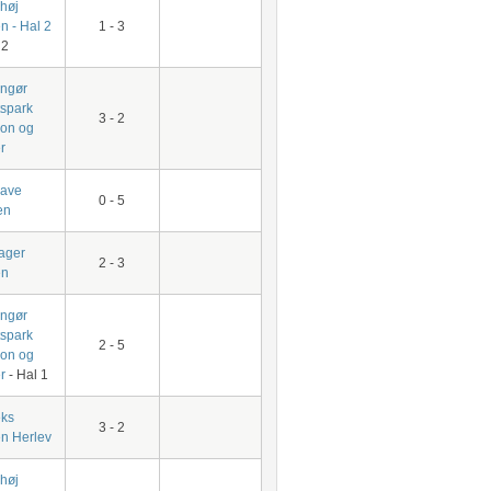
høj
n - Hal 2
1 - 3
 2
ingør
tspark
3 - 2
ion og
r
have
0 - 5
en
ager
2 - 3
en
ingør
tspark
2 - 5
ion og
r
- Hal 1
ks
3 - 2
en Herlev
høj