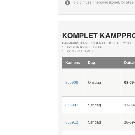
= Hold musen henover ikonet, for at se 
KOMPLET KAMPPR
DANMARKSTURNERINGEN I FLOORBALL 21/22
1. DIVISION KVINDER - ØST
1. DIV. KVINDER ØST
Kampnr.
Dag
Dato/t
855908
Onsdag
08-09
855907
Søndag
12-09
855912
Søndag
26-09