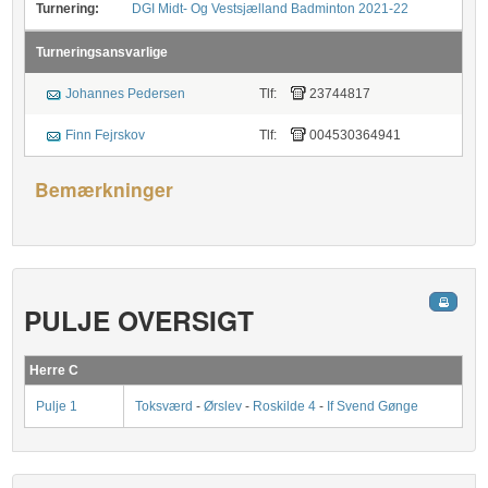
Turnering:
DGI Midt- Og Vestsjælland Badminton 2021-22
Turneringsansvarlige
Johannes Pedersen
Tlf:
23744817
Finn Fejrskov
Tlf:
004530364941
Bemærkninger
PULJE OVERSIGT
Herre C
Pulje 1
Toksværd
-
Ørslev
-
Roskilde 4
-
If Svend Gønge