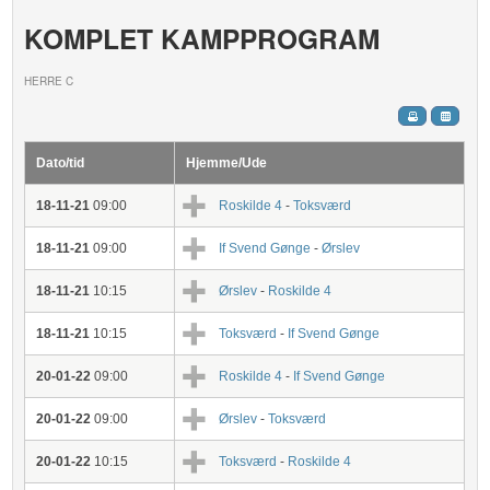
KOMPLET KAMPPROGRAM
HERRE C
Dato/tid
Hjemme/Ude
18-11-21
09:00
Roskilde 4
-
Toksværd
18-11-21
09:00
If Svend Gønge
-
Ørslev
18-11-21
10:15
Ørslev
-
Roskilde 4
18-11-21
10:15
Toksværd
-
If Svend Gønge
20-01-22
09:00
Roskilde 4
-
If Svend Gønge
20-01-22
09:00
Ørslev
-
Toksværd
20-01-22
10:15
Toksværd
-
Roskilde 4