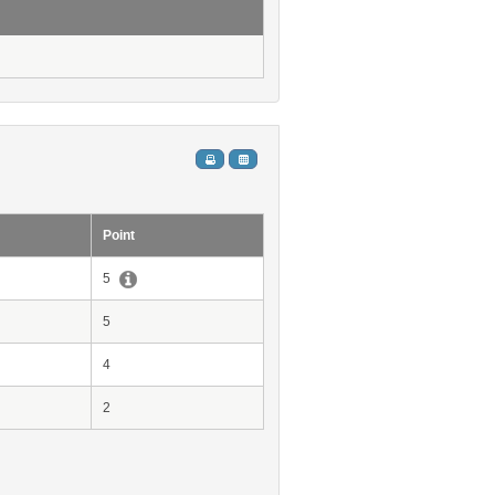
Point
5
5
4
2