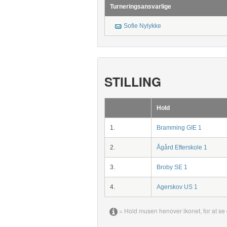
Turneringsansvarlige
Sofie Nylykke
STILLING
Hold
1.
Bramming GIE 1
2.
Ågård Efterskole 1
3.
Broby SE 1
4.
Agerskov US 1
= Hold musen henover ikonet, for at se 