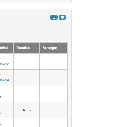
e/hal
Resultat
Arrangør
v
skole
v
skole
e
16 - 17
e
g