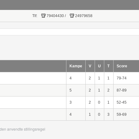
Tlf:
79404430
/
24979658
Kampe
V
U
T
Score
4
2
1
1
79-74
5
2
1
2
87-89
3
2
0
1
52-45
4
1
0
3
59-69
den anvendte stillingsregel