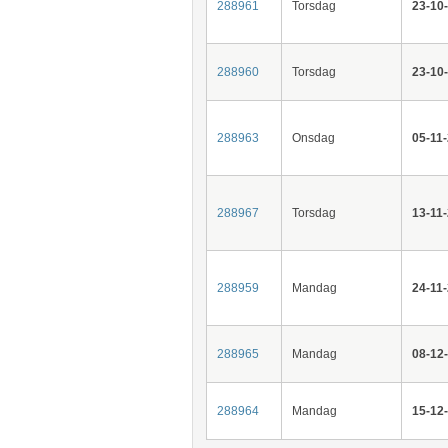
288961
Torsdag
23-10
288960
Torsdag
23-10
288963
Onsdag
05-11
288967
Torsdag
13-11
288959
Mandag
24-11
288965
Mandag
08-12
288964
Mandag
15-12