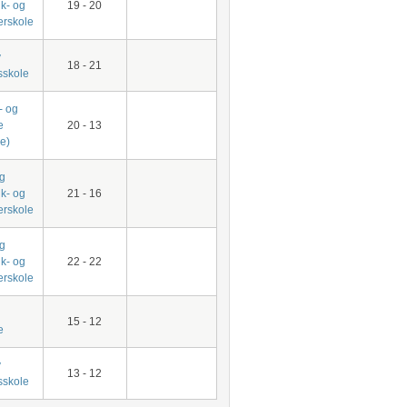
k- og
19 - 20
erskole
v
18 - 21
skole
- og
e
20 - 13
le)
g
k- og
21 - 16
erskole
g
k- og
22 - 22
erskole
15 - 12
e
v
13 - 12
skole