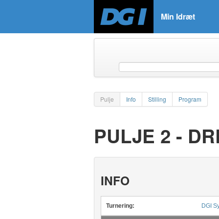
Min Idræt
Pulje
Info
Stilling
Program
PULJE 2 - D
INFO
Turnering:
DGI Sy