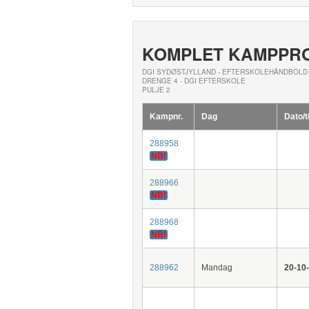
KOMPLET KAMPPR
DGI SYDØSTJYLLAND - EFTERSKOLEHÅNDBOLD 
DRENGE 4 - DGI EFTERSKOLE
PULJE 2
Kampnr.
Dag
Dato/t
288958
NB!
288966
NB!
288968
NB!
288962
Mandag
20-10