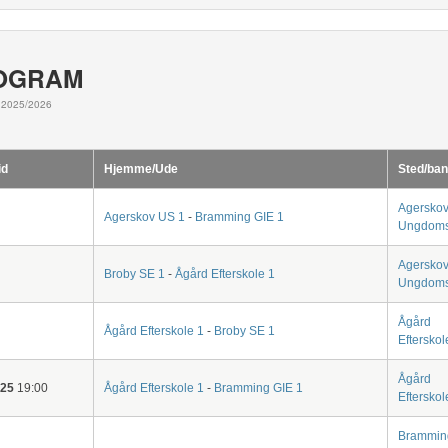
OGRAM
2025/2026
id
Hjemme/Ude
Sted/ban
Agersko
Agerskov US 1
-
Bramming GIE 1
Ungdoms
Agersko
Broby SE 1
-
Ågård Efterskole 1
Ungdoms
Ågård
Ågård Efterskole 1
-
Broby SE 1
Efterskol
Ågård
-25
19:00
Ågård Efterskole 1
-
Bramming GIE 1
Efterskol
Brammin