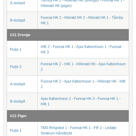
Tårnby HK 2
-
Hillerød HK (drenge)
-
Furesø HK 1
-
A-slutspil
Hillerød HK (piger)
Furesø HK 2
-
Allerød HK 2
-
Allerød HK 1
-
Tårnby
B-slutspil
HK 1
U11 Drenge
HIK 2
-
Furesø HK 1
-
Ajax København 1
-
Furesø
Pulje 1
HK 3
Furesø HK 2
-
HIK 1
-
Hillerød HK
-
Ajax København
Pulje 2
2
Furesø HK 2
-
Ajax København 1
-
Hillerød HK
-
HIK
A-slutspil
2
Ajax København 2
-
Furesø HK 3
-
Furesø HK 1
-
B-slutspil
HIK 1
U11 Piger
TMS Ringsted 1
-
Furesø HK 1
-
FIF 2
-
Ledøje
Pulje 1
Smørum Håndbold