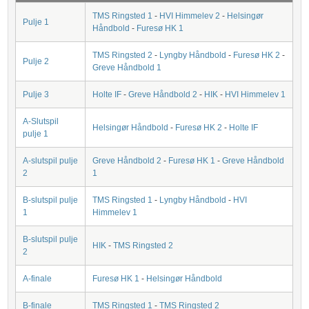
TMS Ringsted 1
-
HVI Himmelev 2
-
Helsingør
Pulje 1
Håndbold
-
Furesø HK 1
TMS Ringsted 2
-
Lyngby Håndbold
-
Furesø HK 2
-
Pulje 2
Greve Håndbold 1
Pulje 3
Holte IF
-
Greve Håndbold 2
-
HIK
-
HVI Himmelev 1
A-Slutspil
Helsingør Håndbold
-
Furesø HK 2
-
Holte IF
pulje 1
A-slutspil pulje
Greve Håndbold 2
-
Furesø HK 1
-
Greve Håndbold
2
1
B-slutspil pulje
TMS Ringsted 1
-
Lyngby Håndbold
-
HVI
1
Himmelev 1
B-slutspil pulje
HIK
-
TMS Ringsted 2
2
A-finale
Furesø HK 1
-
Helsingør Håndbold
B-finale
TMS Ringsted 1
-
TMS Ringsted 2