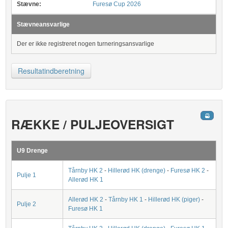
Stævne:
Furesø Cup 2026
Stævneansvarlige
Der er ikke registreret nogen turneringsansvarlige
Resultatindberetning
RÆKKE / PULJEOVERSIGT
U9 Drenge
Tårnby HK 2
-
Hillerød HK (drenge)
-
Furesø HK 2
-
Pulje 1
Allerød HK 1
Allerød HK 2
-
Tårnby HK 1
-
Hillerød HK (piger)
-
Pulje 2
Furesø HK 1