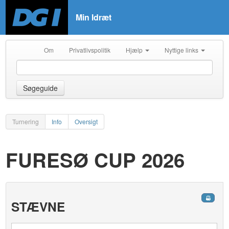
Min Idræt
Om
Privatlivspolitik
Hjælp
Nyttige links
Søgeguide
Turnering
Info
Oversigt
FURESØ CUP 2026
STÆVNE