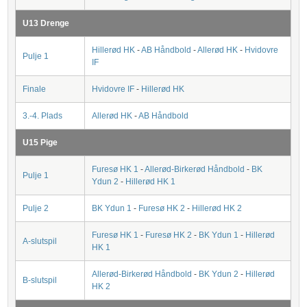
U13 Drenge
Hillerød HK
-
AB Håndbold
-
Allerød HK
-
Hvidovre
Pulje 1
IF
Finale
Hvidovre IF
-
Hillerød HK
3.-4. Plads
Allerød HK
-
AB Håndbold
U15 Pige
Furesø HK 1
-
Allerød-Birkerød Håndbold
-
BK
Pulje 1
Ydun 2
-
Hillerød HK 1
Pulje 2
BK Ydun 1
-
Furesø HK 2
-
Hillerød HK 2
Furesø HK 1
-
Furesø HK 2
-
BK Ydun 1
-
Hillerød
A-slutspil
HK 1
Allerød-Birkerød Håndbold
-
BK Ydun 2
-
Hillerød
B-slutspil
HK 2