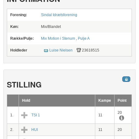
Forening:
Sindal Idrætsforening
Køn:
Mix/Blandet
Række/Pulje:
Mix Motion i Stenum
,
Pulje A
Holdleder
Luise Nielsen
23618515
STILLING
Hold
Kampe
Point
20
1.
TSI 1
11
2.
HUI
11
20