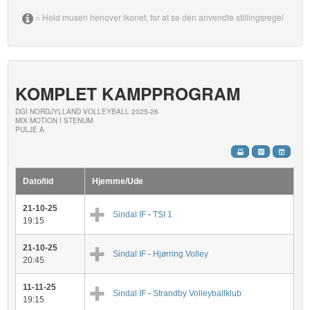
= Hold musen henover ikonet, for at se den anvendte stillingsregel
KOMPLET KAMPPROGRAM
DGI NORDJYLLAND VOLLEYBALL 2025-26
MIX MOTION I STENUM
PULJE A
Dato/tid
Hjemme/Ude
21-10-25
Sindal IF
-
TSI 1
19:15
21-10-25
Sindal IF
-
Hjørring Volley
20:45
11-11-25
Sindal IF
-
Strandby Volleyballklub
19:15