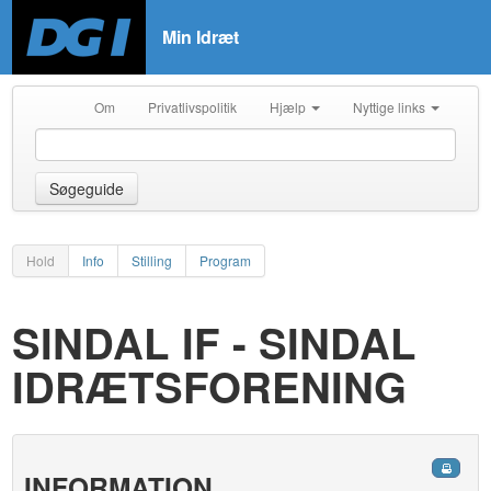
Min Idræt
Om
Privatlivspolitik
Hjælp
Nyttige links
Søgeguide
Hold
Info
Stilling
Program
SINDAL IF - SINDAL
IDRÆTSFORENING
INFORMATION