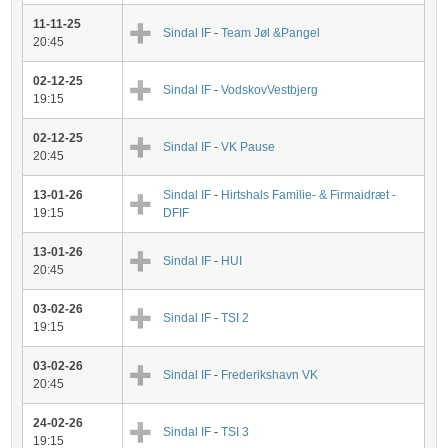
11-11-25
Sindal IF
-
Team Jøl &Pangel
20:45
02-12-25
Sindal IF
-
VodskovVestbjerg
19:15
02-12-25
Sindal IF
-
VK Pause
20:45
13-01-26
Sindal IF
-
Hirtshals Familie- & Firmaidræt -
19:15
DFIF
13-01-26
Sindal IF
-
HUI
20:45
03-02-26
Sindal IF
-
TSI 2
19:15
03-02-26
Sindal IF
-
Frederikshavn VK
20:45
24-02-26
Sindal IF
-
TSI 3
19:15