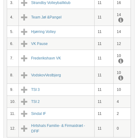
3.
Strandby Volleyballklub
11
16
14
4.
Team Jøl &Pangel
11
5.
Hjørring Volley
11
14
6.
VK Pause
11
12
10
7.
Frederikshavn VK
11
10
8.
VodskovVestbjerg
11
9.
TSI 3
11
10
10.
TSI 2
11
4
11.
Sindal IF
11
2
Hirtshals Familie- & Firmaidræt -
12.
11
0
DFIF