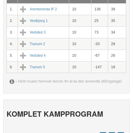
1.
Arentsminde IF 2
10
136
39
2.
Vestbjerg 1
10
25
35
3.
Vedsted 3
10
73
34
4.
Tranum 2
10
-20
28
5.
Vedsted 4
10
-67
26
6.
Tranum 5
10
-147
18
= Hold musen henover ikonet, for at se den anvendte stillingsregel
KOMPLET KAMPPROGRAM