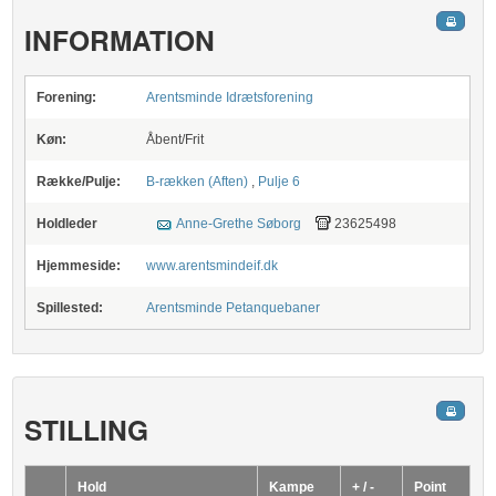
INFORMATION
Forening:
Arentsminde Idrætsforening
Køn:
Åbent/Frit
Række/Pulje:
B-rækken (Aften)
,
Pulje 6
Holdleder
Anne-Grethe Søborg
23625498
Hjemmeside:
www.arentsmindeif.dk
Spillested:
Arentsminde Petanquebaner
STILLING
Hold
Kampe
+ / -
Point