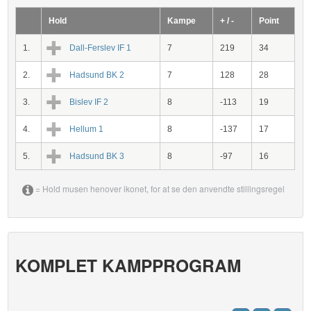
Hold
Kampe
+ / -
Point
1.
Dall-Ferslev IF 1
7
219
34
2.
Hadsund BK 2
7
128
28
3.
Bislev IF 2
8
-113
19
4.
Hellum 1
8
-137
17
5.
Hadsund BK 3
8
-97
16
= Hold musen henover ikonet, for at se den anvendte stillingsregel
KOMPLET KAMPPROGRAM