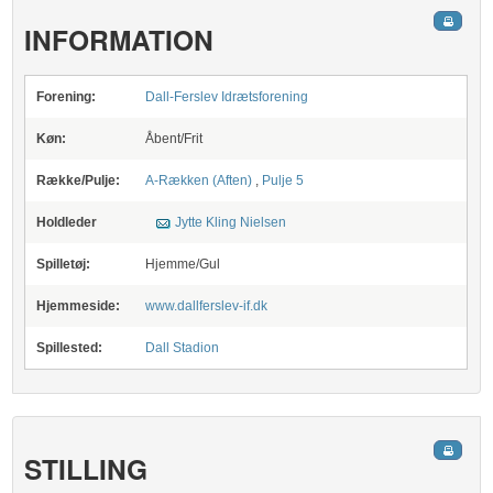
INFORMATION
Forening:
Dall-Ferslev Idrætsforening
Køn:
Åbent/Frit
Række/Pulje:
A-Rækken (Aften)
,
Pulje 5
Holdleder
Jytte Kling Nielsen
Spilletøj:
Hjemme/Gul
Hjemmeside:
www.dallferslev-if.dk
Spillested:
Dall Stadion
STILLING