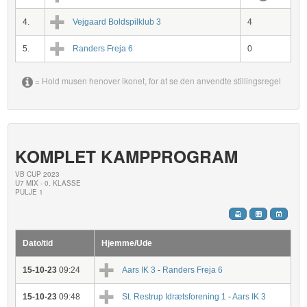
4.
Vejgaard Boldspilklub 3
4
5.
Randers Freja 6
0
= Hold musen henover ikonet, for at se den anvendte stillingsregel
KOMPLET KAMPPROGRAM
VB CUP 2023
U7 MIX - 0. KLASSE
PULJE 1
Dato/tid
Hjemme/Ude
15-10-23
09:24
Aars IK 3
-
Randers Freja 6
15-10-23
09:48
St. Restrup Idrætsforening 1
-
Aars IK 3