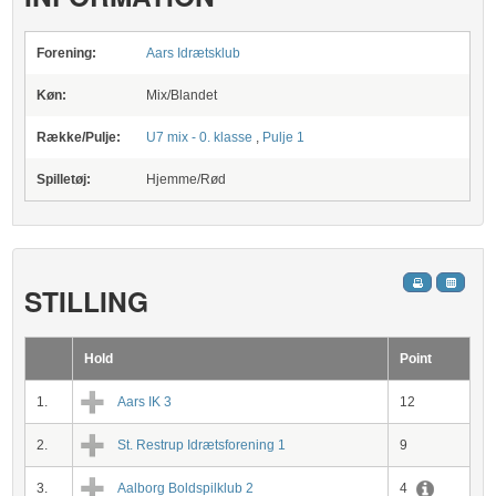
Forening:
Aars Idrætsklub
Køn:
Mix/Blandet
Række/Pulje:
U7 mix - 0. klasse
,
Pulje 1
Spilletøj:
Hjemme/Rød
STILLING
Hold
Point
1.
Aars IK 3
12
2.
St. Restrup Idrætsforening 1
9
3.
Aalborg Boldspilklub 2
4