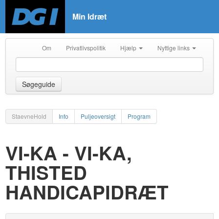
Min Idræt
Om
Privatlivspolitik
Hjælp
Nyttige links
Søgeguide
StaevneHold
Info
Puljeoversigt
Program
VI-KA - VI-KA,
THISTED
HANDICAPIDRÆT