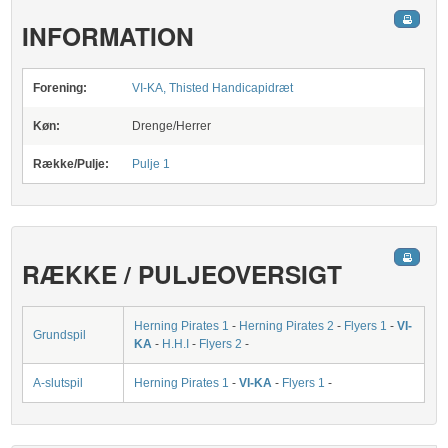
INFORMATION
Forening:
VI-KA, Thisted Handicapidræt
Køn:
Drenge/Herrer
Række/Pulje:
Pulje 1
RÆKKE / PULJEOVERSIGT
Herning Pirates 1
-
Herning Pirates 2
-
Flyers 1
-
VI-
Grundspil
KA
-
H.H.I
-
Flyers 2
-
A-slutspil
Herning Pirates 1
-
VI-KA
-
Flyers 1
-