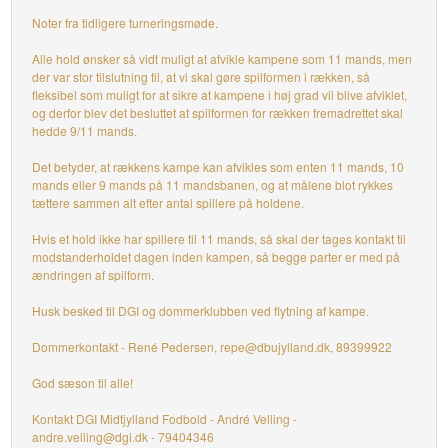
Noter fra tidligere turneringsmøde.
Alle hold ønsker så vidt muligt at afvikle kampene som 11 mands, men
der var stor tilslutning til, at vi skal gøre spilformen i rækken, så
fleksibel som muligt for at sikre at kampene i høj grad vil blive afviklet,
og derfor blev det besluttet at spilformen for rækken fremadrettet skal
hedde 9/11 mands.
Det betyder, at rækkens kampe kan afvikles som enten 11 mands, 10
mands eller 9 mands på 11 mandsbanen, og at målene blot rykkes
tættere sammen alt efter antal spillere på holdene.
Hvis et hold ikke har spillere til 11 mands, så skal der tages kontakt til
modstanderholdet dagen inden kampen, så begge parter er med på
ændringen af spilform.
Husk besked til DGI og dommerklubben ved flytning af kampe.
Dommerkontakt - René Pedersen, repe@dbujylland.dk, 89399922
God sæson til alle!
Kontakt DGI Midtjylland Fodbold - André Velling -
andre.velling@dgi.dk - 79404346