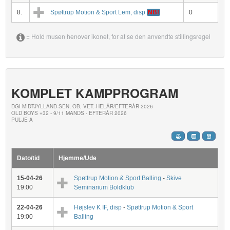
8.
Spøttrup Motion & Sport Lem, disp
NB!
0
= Hold musen henover ikonet, for at se den anvendte stillingsregel
KOMPLET KAMPPROGRAM
DGI MIDTJYLLAND-SEN, OB, VET.-HELÅR/EFTERÅR 2026
OLD BOYS +32 - 9/11 MANDS - EFTERÅR 2026
PULJE A
Dato/tid
Hjemme/Ude
15-04-26
Spøttrup Motion & Sport Balling
-
Skive
19:00
Seminarium Boldklub
22-04-26
Højslev K IF, disp
-
Spøttrup Motion & Sport
19:00
Balling