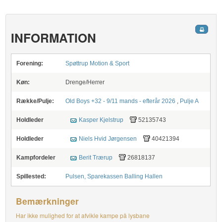
INFORMATION
Forening:
Spøttrup Motion & Sport
Køn:
Drenge/Herrer
Række/Pulje:
Old Boys +32 - 9/11 mands - efterår 2026
,
Pulje A
Holdleder
Kasper Kjelstrup
52135743
Holdleder
Niels Hvid Jørgensen
40421394
Kampfordeler
Berit Trærup
26818137
Spillested:
Pulsen, Sparekassen Balling Hallen
Bemærkninger
Har ikke mulighed for at afvikle kampe på lysbane