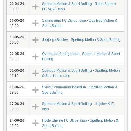
29-04-26
Spøttrup Motion & Sport Balling
-
Røde Stjerne
19:00
FC Skive, disp
06-05-26
Sallingsund FC Durup, disp
-
Spøttrup Motion &
19:00
Sport Balling
13-05-26
Jebjerg / Roslev
-
Spøttrup Motion & Sport Balling
18:00
20-05-26
Oversidder/Ledig plads
-
Spøttrup Motion & Sport
19:00
Balling
31-05-26
Spøttrup Motion & Sport Balling
-
Spøttrup Motion
15:15
& Sport Lem, disp
10-06-26
Skive Seminarium Boldklub
-
Spøttrup Motion &
19:00
Sport Balling
17-06-26
Spøttrup Motion & Sport Balling
-
Højslev K IF,
19:00
disp
24-06-26
Røde Stjerne FC Skive, disp
-
Spøttrup Motion &
19:00
Sport Balling