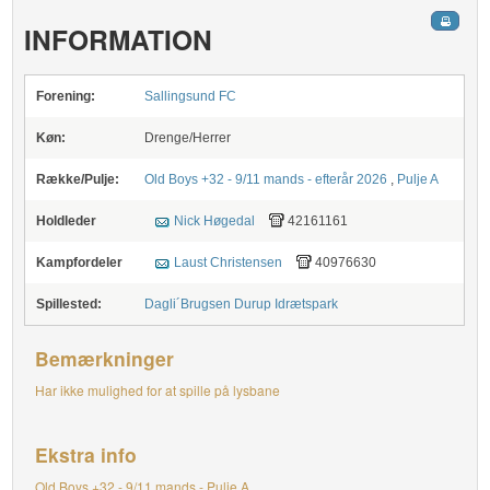
INFORMATION
Forening:
Sallingsund FC
Køn:
Drenge/Herrer
Række/Pulje:
Old Boys +32 - 9/11 mands - efterår 2026
,
Pulje A
Holdleder
Nick Høgedal
42161161
Kampfordeler
Laust Christensen
40976630
Spillested:
Dagli´Brugsen Durup Idrætspark
Bemærkninger
Har ikke mulighed for at spille på lysbane
Ekstra info
Old Boys +32 - 9/11 mands - Pulje A