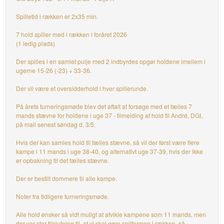
Spilletid i rækken er 2x35 min.
7 hold spiller med i rækken i foråret 2026
(1 ledig plads)
Der spilles i en samlet pulje med 2 indbyrdes opgør holdene imellem i
ugerne 15-26 (-23) + 33-36.
Der vil være et oversidderhold i hver spillerunde.
På årets turneringsmøde blev det aftalt at forsøge med et fælles 7
mands stævne for holdene i uge 37 - tilmelding af hold til André, DGI,
på mail senest søndag d. 3/5.
Hvis der kan samles hold til fælles stævne, så vil der først være flere
kampe i 11 mands i uge 38-40, og alternativt uge 37-39, hvis der ikke
er opbakning til det fælles stævne.
Der er bestilt dommere til alle kampe.
Noter fra tidligere turneringsmøde.
Alle hold ønsker så vidt muligt at afvikle kampene som 11 mands, men
der var stor tilslutning til, at vi skal gøre spilformen i rækken, så