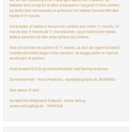
fleksibel som muligt for at sikre at kampene i høj grad vil blive afviklet,
og derfor blev det besluttet at spilformen for rækken fremadrettet skal
hedde 9/11 mands.
Det betyder, at rækkens kampe kan afvikles som enten 11 mands, 10
mands eller 9 mands på 11 mandsbanen, og at målene blot rykkes
tættere sammen alt efter antal spillere på holdene.
Hvis et hold ikke har spillere til 11 mands, så skal der tages kontakt til
modstanderholdet dagen inden kampen, så begge parter er med på
ændringen af spilform.
Husk besked til DGI og dommerklubben ved flytning af kampe.
Dommerkontakt - René Pedersen, repe@dbujylland.dk, 89399922
God sæson til alle!
Kontakt DGI Midtjylland Fodbold - André Velling -
andre.velling@dgi.dk - 79404346