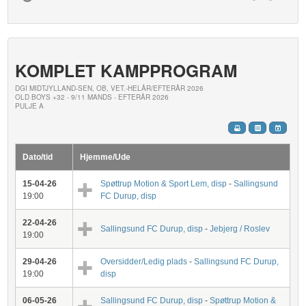
KOMPLET KAMPPROGRAM
DGI MIDTJYLLAND-SEN, OB, VET.-HELÅR/EFTERÅR 2026
OLD BOYS +32 - 9/11 MANDS - EFTERÅR 2026
PULJE A
Dato/tid
Hjemme/Ude
15-04-26
Spøttrup Motion & Sport Lem, disp
-
Sallingsund
19:00
FC Durup, disp
22-04-26
Sallingsund FC Durup, disp
-
Jebjerg / Roslev
19:00
29-04-26
Oversidder/Ledig plads
-
Sallingsund FC Durup,
19:00
disp
06-05-26
Sallingsund FC Durup, disp
-
Spøttrup Motion &