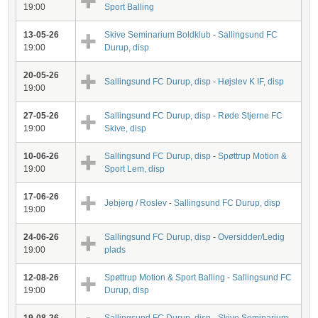
19:00
Sport Balling
13-05-26
Skive Seminarium Boldklub
-
Sallingsund FC
19:00
Durup, disp
20-05-26
Sallingsund FC Durup, disp
-
Højslev K IF, disp
19:00
27-05-26
Sallingsund FC Durup, disp
-
Røde Stjerne FC
19:00
Skive, disp
10-06-26
Sallingsund FC Durup, disp
-
Spøttrup Motion &
19:00
Sport Lem, disp
17-06-26
Jebjerg / Roslev
-
Sallingsund FC Durup, disp
19:00
24-06-26
Sallingsund FC Durup, disp
-
Oversidder/Ledig
19:00
plads
12-08-26
Spøttrup Motion & Sport Balling
-
Sallingsund FC
19:00
Durup, disp
19-08-26
Sallingsund FC Durup, disp
-
Skive Seminarium