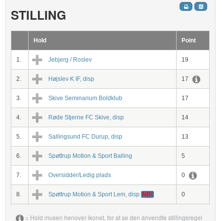
STILLING
Hold
Point
1.
Jebjerg / Roslev
19
2.
Højslev K IF, disp
17
3.
Skive Seminarium Boldklub
17
4.
Røde Stjerne FC Skive, disp
14
5.
Sallingsund FC Durup, disp
13
6.
Spøttrup Motion & Sport Balling
5
7.
Oversidder/Ledig plads
0
8.
Spøttrup Motion & Sport Lem, disp
NB!
0
= Hold musen henover ikonet, for at se den anvendte stillingsregel