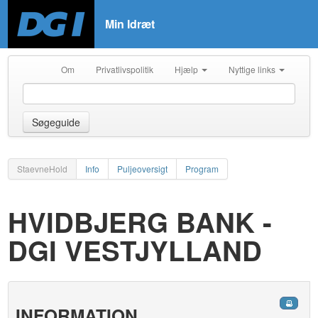
Min Idræt
Om
Privatlivspolitik
Hjælp
Nyttige links
Søgeguide
StaevneHold
Info
Puljeoversigt
Program
HVIDBJERG BANK -
DGI VESTJYLLAND
INFORMATION