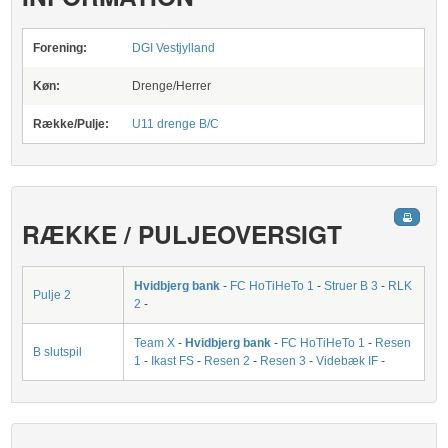
Forening:
DGI Vestjylland
Køn:
Drenge/Herrer
Række/Pulje:
U11 drenge B/C
RÆKKE / PULJEOVERSIGT
Hvidbjerg bank
-
FC HoTiHeTo 1
-
Struer B 3
-
RLK
Pulje 2
2
-
Team X
-
Hvidbjerg bank
-
FC HoTiHeTo 1
-
Resen
B slutspil
1
-
Ikast FS
-
Resen 2
-
Resen 3
-
Videbæk IF
-