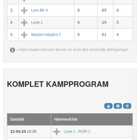
3.
Lem BK 4
8
-65
6
4.
Lyne 1
8
-29
5
5.
Mejdal-Halgård 2
8
-61
4
= Hold musen henover ikonet, for at se den anvendte stillingsregel
KOMPLET KAMPPROGRAM
Dato/tid
Hjemme/Ude
22-04-24
18:30
Lyne 1
-
ROFI 1