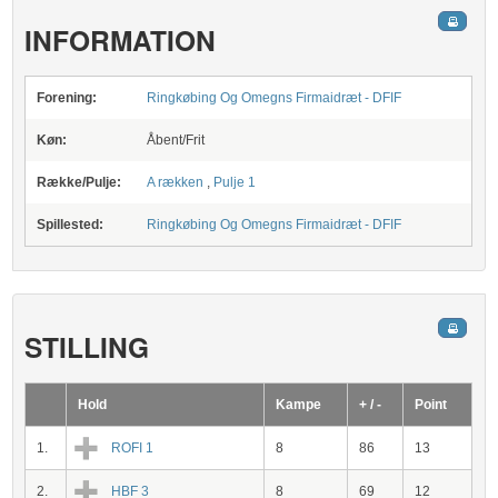
INFORMATION
Forening:
Ringkøbing Og Omegns Firmaidræt - DFIF
Køn:
Åbent/Frit
Række/Pulje:
A rækken
,
Pulje 1
Spillested:
Ringkøbing Og Omegns Firmaidræt - DFIF
STILLING
Hold
Kampe
+ / -
Point
1.
ROFI 1
8
86
13
2.
HBF 3
8
69
12