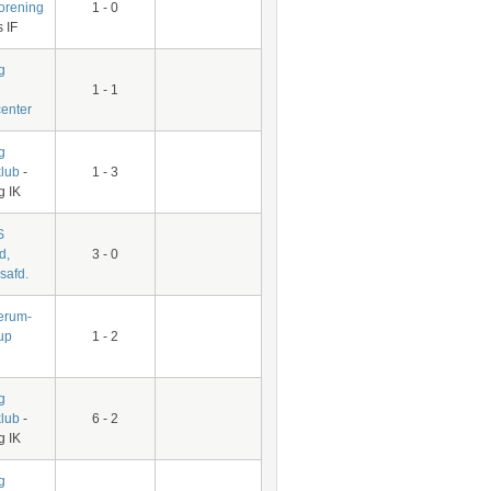
forening
1 - 0
 IF
g
1 - 1
center
g
klub
-
1 - 3
g IK
S
d,
3 - 0
safd.
rum-
up
1 - 2
g
klub
-
6 - 2
g IK
g