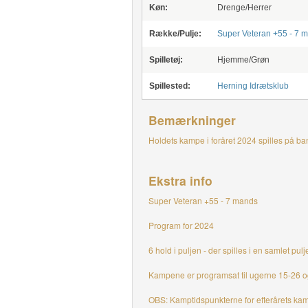
Køn:
Drenge/Herrer
Række/Pulje:
Super Veteran +55 - 7 m
Spilletøj:
Hjemme/Grøn
Spillested:
Herning Idrætsklub
Bemærkninger
Holdets kampe i foråret 2024 spilles på b
Ekstra info
Super Veteran +55 - 7 mands
Program for 2024
6 hold i puljen - der spilles i en samlet pu
Kampene er programsat til ugerne 15-26 
OBS: Kamptidspunkterne for efterårets kampe v