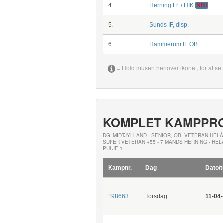
4.
Herning Fr. / HIK
NB!
5.
Sunds IF, disp.
6.
Hammerum IF OB
= Hold musen henover ikonet, for at se 
KOMPLET KAMPPR
DGI MIDTJYLLAND - SENIOR, OB, VETERAN-HELÅ
SUPER VETERAN +55 - 7 MANDS HERNING - HEL
PULJE 1
Kampnr.
Dag
Dato/t
198663
Torsdag
11-04