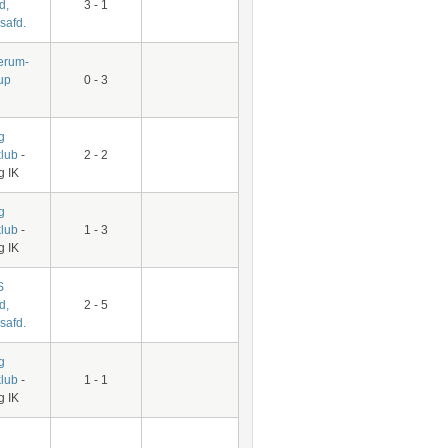
d,
3 - 1
safd.
rum-
up
0 - 3
g
klub
-
2 - 2
g IK
g
klub
-
1 - 3
g IK
S
d,
2 - 5
safd.
g
klub
-
1 - 1
g IK