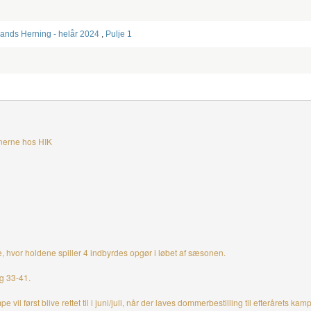
ands Herning - helår 2024
,
Pulje 1
anerne hos HIK
lje, hvor holdene spiller 4 indbyrdes opgør i løbet af sæsonen.
og 33-41.
il først blive rettet til i juni/juli, når der laves dommerbestilling til efterårets kam