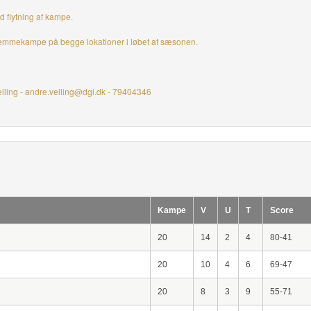
 flytning af kampe.
hjemmekampe på begge lokationer i løbet af sæsonen.
elling - andre.velling@dgi.dk - 79404346
Kampe
V
U
T
Score
20
14
2
4
80-41
20
10
4
6
69-47
20
8
3
9
55-71