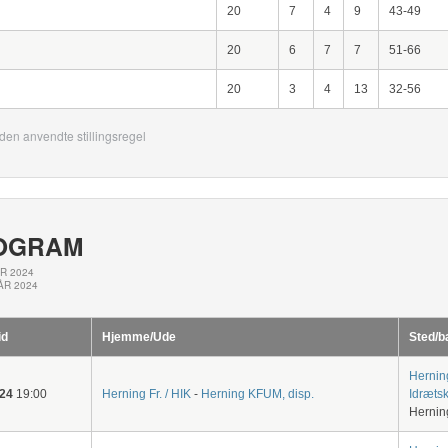
20
7
4
9
43-49
20
6
7
7
51-66
20
3
4
13
32-56
den anvendte stillingsregel
OGRAM
R 2024
ÅR 2024
id
Hjemme/Ude
Sted/b
Hernin
-24
19:00
Herning Fr. / HIK
-
Herning KFUM, disp.
Idræts
Hernin