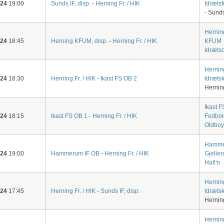
-24
19:00
Sunds IF, disp.
-
Herning Fr. / HIK
Idræts
- Sunds
Hernin
-24
18:45
Herning KFUM, disp.
-
Herning Fr. / HIK
KFUM
Idræts
Hernin
-24
18:30
Herning Fr. / HIK
-
Ikast FS OB 2
Idræts
Hernin
Ikast F
-24
18:15
Ikast FS OB 1
-
Herning Fr. / HIK
Fodbol
Oldboy
Hamme
-24
19:00
Hammerum IF OB
-
Herning Fr. / HIK
Gjeller
Hall'n
Hernin
-24
17:45
Herning Fr. / HIK
-
Sunds IF, disp.
Idræts
Hernin
Hernin