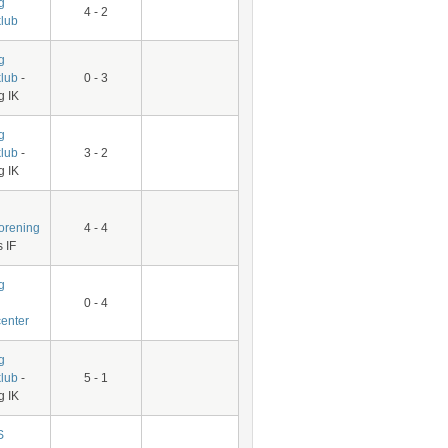
g
4 - 2
klub
g
klub
-
0 - 3
g IK
g
klub
-
3 - 2
g IK
forening
4 - 4
 IF
g
0 - 4
center
g
klub
-
5 - 1
g IK
S