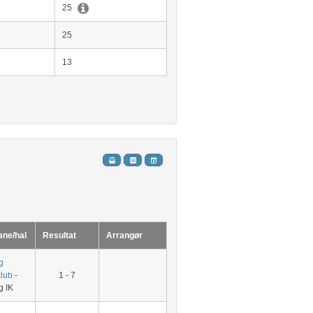
25
25
13
ane/hal
Resultat
Arrangør
g
klub
-
1 - 7
g IK