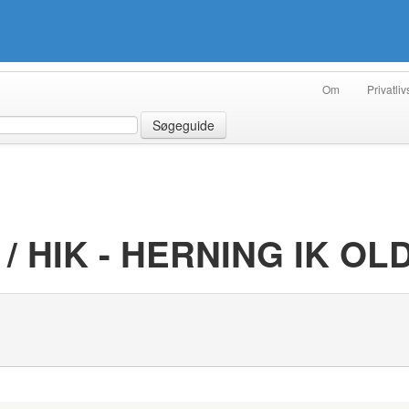
Om
Privatliv
Søgeguide
 / HIK - HERNING IK O