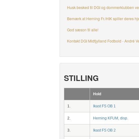
Husk besked til DGI og dommerklubben ved
Bemærk at Herning Fr./HIK spiller deres 
God sæson til alle!
Kontakt DGI Midtjylland Fodbold - André V
STILLING
Hold
1.
Ikast FS OB 1
2.
Herning KFUM, disp.
3.
Ikast FS OB 2