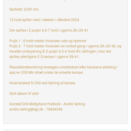
Spilletid: 2x30 min.
13 hold spiller med i rækken i efteråret 2024
Der spilles i 2 puljer á 6-7 hold i ugerne 26+33-41.
Pulje 1 - 6 hold møder hinanden ude og hjemme
Pulje 2 - 7 hold møder hinanden en enkelt gang i ugerne 26+33-38, og
herefter ombrydning til 2 puljer á 3-4 hold ifht. stillingen, hvor der
spilles yderligere 2-3 kampe i ugerne 39-41.
Resultatindberetning foretages umiddelbart efter kampens afvikling i
app’en DGI Min Idræt under de enkelte kampe.
Husk besked til DGI ved flytning af kampe.
God sæson til alle!
Kontakt DGI Midtjylland Fodbold - André Velling -
andre.velling@dgi.dk - 79404346