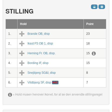
STILLING
Hold
Point
1.
Brande OB, disp
23
2.
Ikast FS OB 1, disp
18
3.
Herning Fr. OB, disp.
15
4.
Bording IF, disp
15
5.
Snejbjerg SG&I, disp
8
6.
Vildbjerg SF, disp
NB!
7
= Hold musen henover ikonet, for at se den anvendte stillingsregel