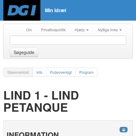
Min Idræt
Om
Privatlivspolitik
Hjælp
Nyttige links
Søgeguide
StaevneHold
Info
Puljeoversigt
Program
LIND 1 - LIND
PETANQUE
INFORMATION