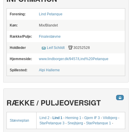
Forening:
Lind Petanque
Køn:
Mix/Blandet
Række/Pulje:
Finalestævne
Holdleder
Leif Schildt
30252528
Hjemmeside:
www.lindborger.dk/9457/Lind%20Petanque
Spillested:
Alpi Hallerne
RÆKKE / PULJEOVERSIGT
Lind 2
-
Lind 1
-
Herning 1
-
Gjern IF 3
-
Vildbjerg
-
Stævneplan
StarPetanque 3
-
Snejbjerg
-
StarPetanque 1
-