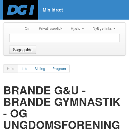
Min Idræt
Om
Privatlivspolitik
Hjælp
Nyttige links
Søgeguide
Hold
Info
Stilling
Program
BRANDE G&U -
BRANDE GYMNASTIK
- OG
UNGDOMSFORENING