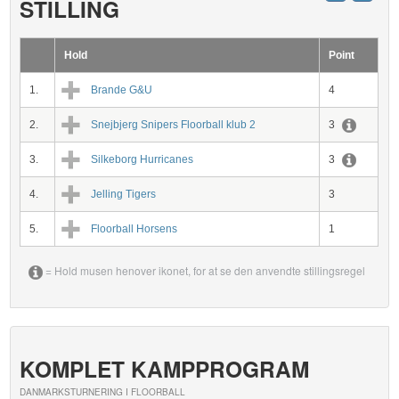
STILLING
Hold
Point
1.
Brande G&U
4
2.
Snejbjerg Snipers Floorball klub 2
3
3.
Silkeborg Hurricanes
3
4.
Jelling Tigers
3
5.
Floorball Horsens
1
= Hold musen henover ikonet, for at se den anvendte stillingsregel
KOMPLET KAMPPROGRAM
DANMARKSTURNERING I FLOORBALL