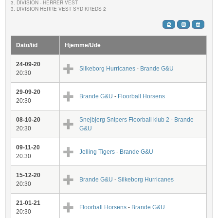
3. DIVISION - HERRER VEST
3. DIVISION HERRE VEST SYD KREDS 2
Dato/tid
Hjemme/Ude
24-09-20
Silkeborg Hurricanes
-
Brande G&U
20:30
29-09-20
Brande G&U
-
Floorball Horsens
20:30
08-10-20
Snejbjerg Snipers Floorball klub 2
-
Brande
20:30
G&U
09-11-20
Jelling Tigers
-
Brande G&U
20:30
15-12-20
Brande G&U
-
Silkeborg Hurricanes
20:30
21-01-21
Floorball Horsens
-
Brande G&U
20:30