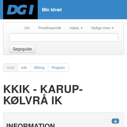
Min Idræt
Om
Privatlivspolitik
Hjælp
Nyttige links
Søgeguide
Hold
Info
Stilling
Program
KKIK - KARUP-
KØLVRÅ IK
INFORMATION