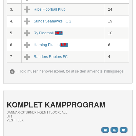
3.
Ribe Floorball Klub
24
4.
Sunds Seahawks FC 2
19
5.
Ry Floorball
NB!
10
6.
Herning Pirates
NB!
6
7.
Randers Raptors FC
4
= Hold musen henover ikonet, for at se den anvendte stillingsregel
KOMPLET KAMPPROGRAM
DANMARKSTURNERINGEN I FLOORBALL
U13
VEST FLEX