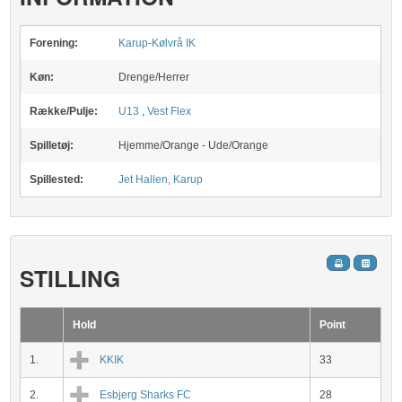
Forening:
Karup-Kølvrå IK
Køn:
Drenge/Herrer
Række/Pulje:
U13
,
Vest Flex
Spilletøj:
Hjemme/Orange - Ude/Orange
Spillested:
Jet Hallen, Karup
STILLING
Hold
Point
1.
KKIK
33
2.
Esbjerg Sharks FC
28