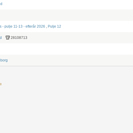
ld
- pulje 11-13 - efterår 2026
,
Pulje 12
d
28108713
eborg
e