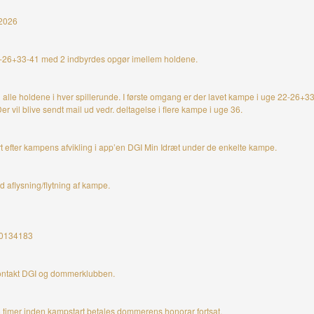
r 2026
e 22-26+33-41 med 2 indbyrdes opgør imellem holdene.
l alle holdene i hver spillerunde. I første omgang er der lavet kampe i uge 22-26+33
er vil blive sendt mail ud vedr. deltagelse i flere kampe i uge 36.
t efter kampens afvikling i app’en DGI Min Idræt under de enkelte kampe.
 aflysning/flytning af kampe.
 40134183
kontakt DGI og dommerklubben.
8 timer inden kampstart betales dommerens honorar fortsat.