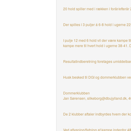
20 hold spiller med i rækken i forår/efterå
Der spilles i 3 puljer á 6-8 hold i ugern
I pulje 12 med 6 hold vil der være kampe ti
kampe mere til hvert hold i ugerne 38-41. D
Resultatindberetning foretages umiddelbar
Husk besked til DGI og dommerklubben ved
Dommerklubben
Jan Sørensen, silkeborg@dbujylland.dk,
De 2 klubber aftaler indbyrdes hvem der 
Ved aflysning/flytning af kampe indenfor 4