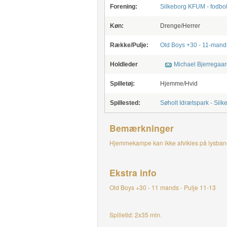
Forening:
Silkeborg KFUM - fodbo
Køn:
Drenge/Herrer
Række/Pulje:
Old Boys +30 - 11-mands 
Holdleder
Michael Bjerregaar
Spilletøj:
Hjemme/Hvid
Spillested:
Søholt Idrætspark - Silk
Bemærkninger
Hjemmekampe kan ikke afvikles på lysban
Ekstra info
Old Boys +30 - 11 mands - Pulje 11-13
Spilletid: 2x35 min.