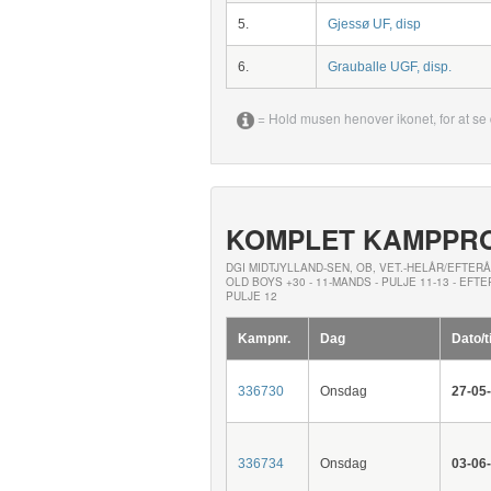
5.
Gjessø UF, disp
6.
Grauballe UGF, disp.
= Hold musen henover ikonet, for at se 
KOMPLET KAMPPR
DGI MIDTJYLLAND-SEN, OB, VET.-HELÅR/EFTERÅ
OLD BOYS +30 - 11-MANDS - PULJE 11-13 - EFT
PULJE 12
Kampnr.
Dag
Dato/t
336730
Onsdag
27-05
336734
Onsdag
03-06