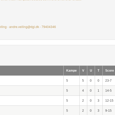
elling - andre.velling@dgi.dk - 79404346
Kampe
V
U
T
Score
5
5
0
0
23-7
5
4
0
1
14-5
5
2
0
3
12-15
5
2
0
3
9-15