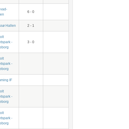
vad-
6 - 0
len
ssø Hallen
2 - 1
olt
tspark -
3 - 0
keborg
olt
tspark -
keborg
ming IF
olt
tspark -
keborg
olt
tspark -
keborg