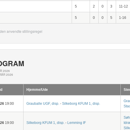
5
2
0
3
11-12
5
0
0
5
1-16
den anvendte stillingsregel
OGRAM
R 2026
ERÅR 2026
id
Hjemme/Ude
Ste
Gra
-26
19:00
Grauballe UGF, disp.
-
Silkeborg KFUM 1, disp.
Sta
Søh
-26
19:00
Silkeborg KFUM 1, disp.
-
Lemming IF
Idræ
Sil