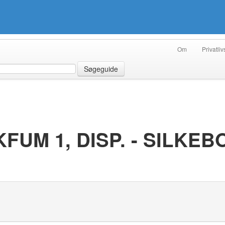
Om
Privatliv
Søgeguide
FUM 1, DISP. - SILKEB