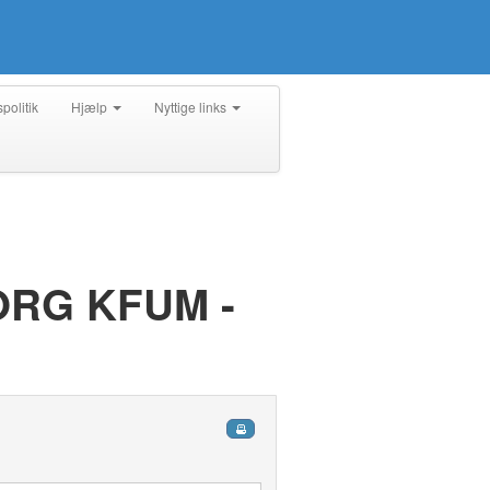
spolitik
Hjælp
Nyttige links
ORG KFUM -