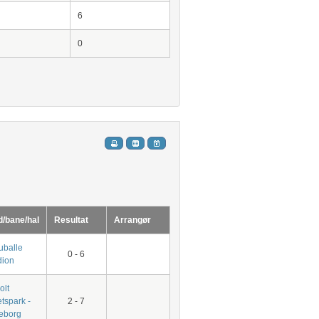
6
0
d/bane/hal
Resultat
Arrangør
uballe
0 - 6
dion
olt
tspark -
2 - 7
keborg