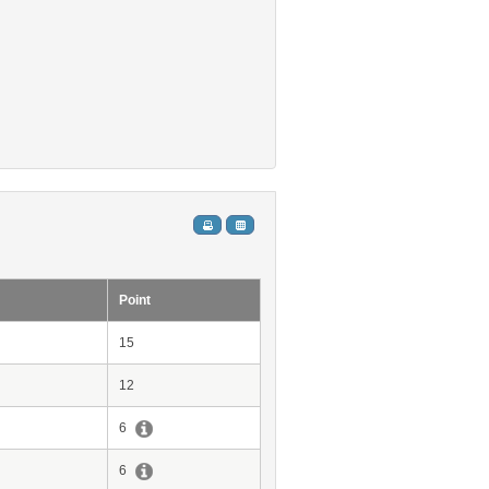
Point
15
12
6
6