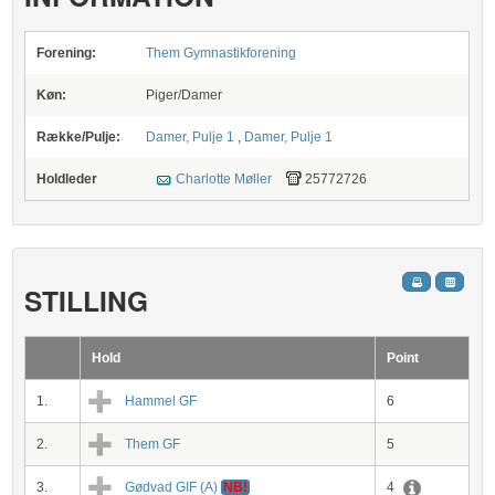
Forening:
Them Gymnastikforening
Køn:
Piger/Damer
Række/Pulje:
Damer, Pulje 1
,
Damer, Pulje 1
Holdleder
Charlotte Møller
25772726
STILLING
Hold
Point
1.
Hammel GF
6
2.
Them GF
5
3.
Gødvad GIF (A)
NB!
4