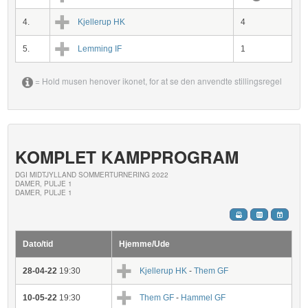
4.
Kjellerup HK
4
5.
Lemming IF
1
= Hold musen henover ikonet, for at se den anvendte stillingsregel
KOMPLET KAMPPROGRAM
DGI MIDTJYLLAND SOMMERTURNERING 2022
DAMER, PULJE 1
DAMER, PULJE 1
Dato/tid
Hjemme/Ude
28-04-22
19:30
Kjellerup HK
-
Them GF
10-05-22
19:30
Them GF
-
Hammel GF