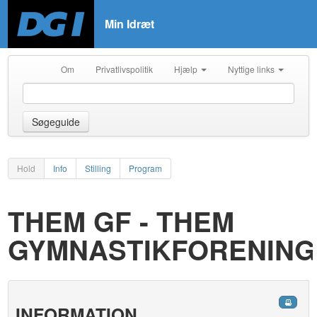
Min Idræt
Om
Privatlivspolitik
Hjælp
Nyttige links
Søgeguide
Hold
Info
Stilling
Program
THEM GF - THEM
GYMNASTIKFORENING
INFORMATION