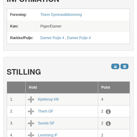
Forening:
Them Gymnastikforening
Køn:
Piger/Damer
Række/Pulje:
Damer Pulje 4
,
Damer Pulje 4
STILLING
Hold
Point
1.
Kjellerup HK
4
2.
Them GF
2
3.
Sunds GF
2
4.
Lemming IF
2