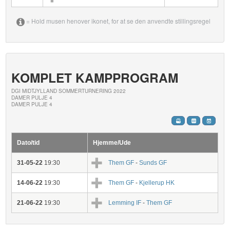
= Hold musen henover ikonet, for at se den anvendte stillingsregel
KOMPLET KAMPPROGRAM
DGI MIDTJYLLAND SOMMERTURNERING 2022
DAMER PULJE 4
DAMER PULJE 4
Dato/tid
Hjemme/Ude
31-05-22
19:30
Them GF
-
Sunds GF
14-06-22
19:30
Them GF
-
Kjellerup HK
21-06-22
19:30
Lemming IF
-
Them GF