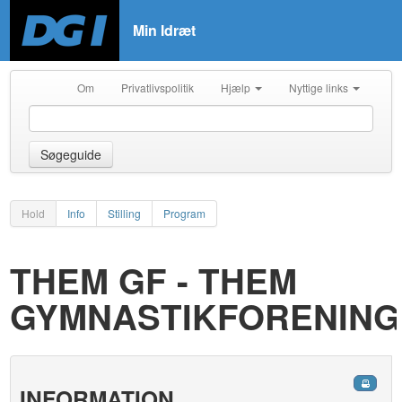
Min Idræt
Om
Privatlivspolitik
Hjælp
Nyttige links
Søgeguide
Hold
Info
Stilling
Program
THEM GF - THEM
GYMNASTIKFORENING
INFORMATION