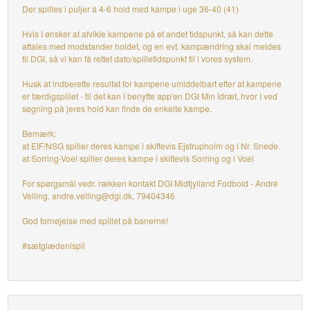
Der spilles i puljer á 4-6 hold med kampe i uge 36-40 (41)
Hvis I ønsker at afvikle kampene på et andet tidspunkt, så kan dette
aftales med modstander holdet, og en evt. kampændring skal meldes
til DGI, så vi kan få rettet dato/spilletidspunkt til i vores system.
Husk at indberette resultat for kampene umiddelbart efter at kampene
er færdigspillet - til det kan I benytte app'en DGI Min Idræt, hvor I ved
søgning på jeres hold kan finde de enkelte kampe.
Bemærk:
at EIF/NSG spiller deres kampe i skiftevis Ejstrupholm og i Nr. Snede.
at Sorring-Voel spiller deres kampe i skiftevis Sorring og i Voel
For spørgsmål vedr. rækken kontakt DGI Midtjylland Fodbold - André
Velling, andre.velling@dgi.dk, 79404346
God fornøjelse med spillet på banerne!
#sætglædenispil