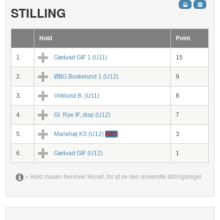
STILLING
Hold
Point
1.
Gødvad GIF 1 (U11)
15
2.
ØBG Buskelund 1 (U12)
9
3.
Virklund B. (U11)
8
4.
Gl. Rye IF, disp (U12)
7
5.
Mariehøj KS (U12)
NB!
3
6.
Gødvad GIF (U12)
1
= Hold musen henover ikonet, for at se den anvendte stillingsregel