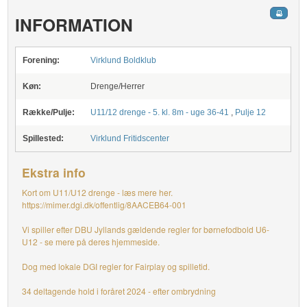
INFORMATION
Forening:
Virklund Boldklub
Køn:
Drenge/Herrer
Række/Pulje:
U11/12 drenge - 5. kl. 8m - uge 36-41
,
Pulje 12
Spillested:
Virklund Fritidscenter
Ekstra info
Kort om U11/U12 drenge - læs mere her.
https://mimer.dgi.dk/offentlig/8AACEB64-001
Vi spiller efter DBU Jyllands gældende regler for børnefodbold U6-
U12 - se mere på deres hjemmeside.
Dog med lokale DGI regler for Fairplay og spilletid.
34 deltagende hold i foråret 2024 - efter ombrydning