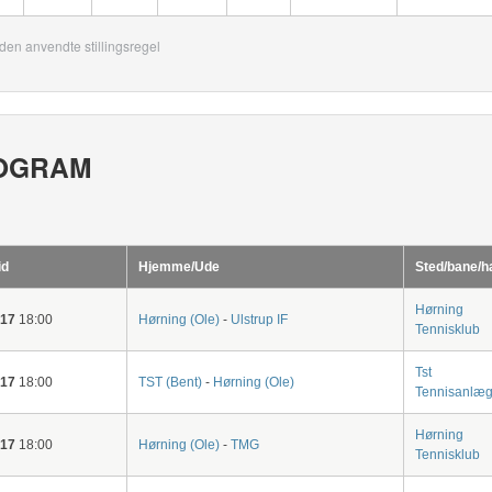
den anvendte stillingsregel
OGRAM
id
Hjemme/Ude
Sted/bane/h
Hørning
-17
18:00
Hørning (Ole)
-
Ulstrup IF
Tennisklub
Tst
-17
18:00
TST (Bent)
-
Hørning (Ole)
Tennisanlæ
Hørning
-17
18:00
Hørning (Ole)
-
TMG
Tennisklub