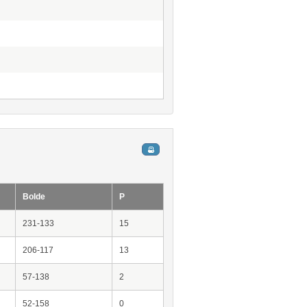
Bolde
P
231-133
15
206-117
13
57-138
2
52-158
0