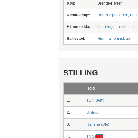
Køn:
Drenge/Herrer
Række/Pulje:
Herrer 2 personer
,
Pulj
Hjemmeside:
hoerningtennisklub.dk
Spillested:
Hørning Tennisklub
STILLING
Hold
1.
TST (Bent)
2.
Ulstrup IF
3.
Hørning (Ole)
4.
TMG
NB!