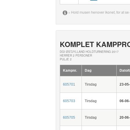
= Hold musen henover ikonet, for at se 
KOMPLET KAMPPR
DGI ØSTJYLLAND HOLDTURNERING 2017
HERRER 2 PERSONER
PULJE 2
Kampnr.
Dag
Dato/t
605701
Tirsdag
23-05
605703
Tirsdag
06-06
605705
Tirsdag
20-06