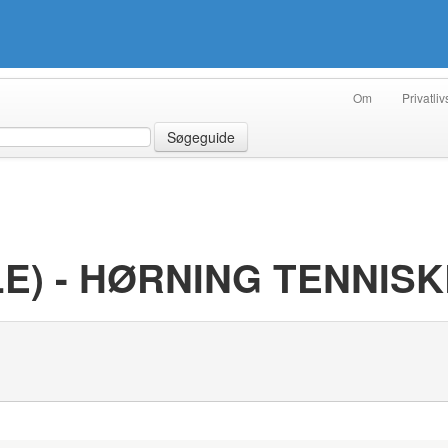
Om
Privatliv
Søgeguide
E) - HØRNING TENNIS