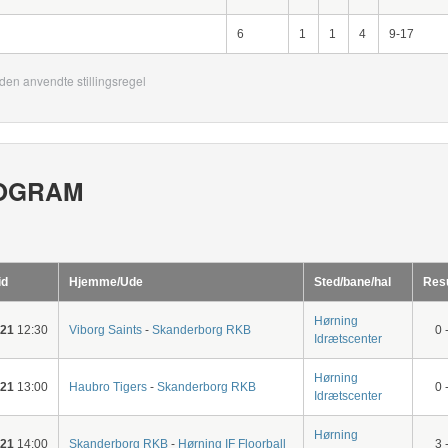
6
1
1
4
9-17
den anvendte stillingsregel
OGRAM
id
Hjemme/Ude
Sted/bane/hal
Resu
Hørning
-21
12:30
Viborg Saints
-
Skanderborg RKB
0 
Idrætscenter
Hørning
-21
13:00
Haubro Tigers
-
Skanderborg RKB
0 
Idrætscenter
Hørning
-21
14:00
Skanderborg RKB
-
Hørning IF Floorball
3 