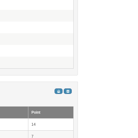
Point
14
7