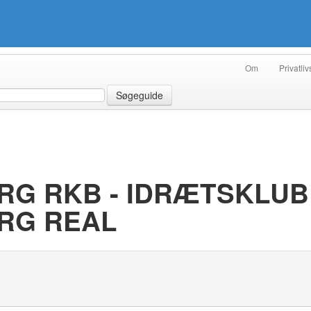
Om
Privatliv
Søgeguide
G RKB - IDRÆTSKLU
RG REAL