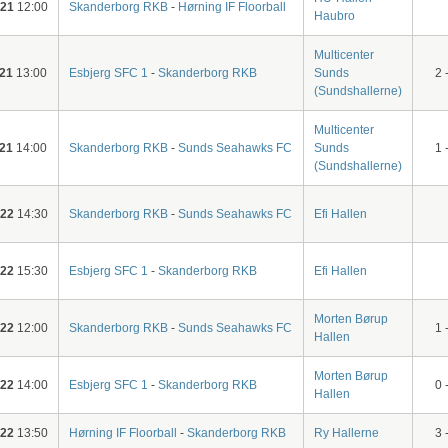
-21
12:00
Skanderborg RKB
-
Hørning IF Floorball
Haubro
Multicenter
-21
13:00
Esbjerg SFC 1
-
Skanderborg RKB
Sunds
2 
(Sundshallerne)
Multicenter
-21
14:00
Skanderborg RKB
-
Sunds Seahawks FC
Sunds
1 
(Sundshallerne)
-22
14:30
Skanderborg RKB
-
Sunds Seahawks FC
Efi Hallen
-22
15:30
Esbjerg SFC 1
-
Skanderborg RKB
Efi Hallen
Morten Børup
-22
12:00
Skanderborg RKB
-
Sunds Seahawks FC
1 
Hallen
Morten Børup
-22
14:00
Esbjerg SFC 1
-
Skanderborg RKB
0 
Hallen
-22
13:50
Hørning IF Floorball
-
Skanderborg RKB
Ry Hallerne
3 