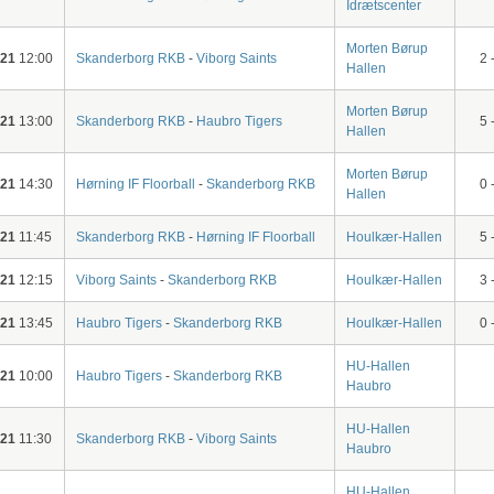
Idrætscenter
Morten Børup
-21
12:00
Skanderborg RKB
-
Viborg Saints
2 
Hallen
Morten Børup
-21
13:00
Skanderborg RKB
-
Haubro Tigers
5 
Hallen
Morten Børup
-21
14:30
Hørning IF Floorball
-
Skanderborg RKB
0 
Hallen
-21
11:45
Skanderborg RKB
-
Hørning IF Floorball
Houlkær-Hallen
5 
-21
12:15
Viborg Saints
-
Skanderborg RKB
Houlkær-Hallen
3 
-21
13:45
Haubro Tigers
-
Skanderborg RKB
Houlkær-Hallen
0 
HU-Hallen
-21
10:00
Haubro Tigers
-
Skanderborg RKB
Haubro
HU-Hallen
-21
11:30
Skanderborg RKB
-
Viborg Saints
Haubro
HU-Hallen