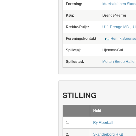
Forening:
Idrætsklubben Skan
Køn:
Drenge/Herrer
Række/Pulje:
U11 Drenge MB
,
U1
Foreningskontakt
Henrik Sørens
Spilletøj:
Hjemme/Gul
Spillested:
Morten Børup Halle
STILLING
Hold
1.
Ry Floorball
2.
Skanderborg RKB