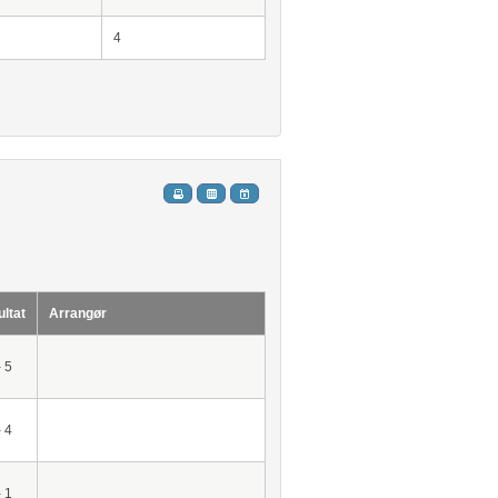
4
ltat
Arrangør
- 5
- 4
- 1