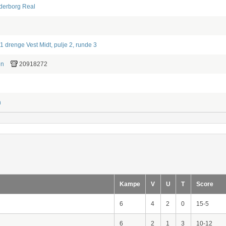
derborg Real
1 drenge Vest Midt, pulje 2, runde 3
en
20918272
n
Kampe
V
U
T
Score
6
4
2
0
15-5
6
2
1
3
10-12