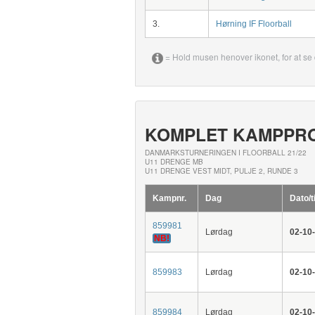
3.
Hørning IF Floorball
= Hold musen henover ikonet, for at se 
KOMPLET KAMPPR
DANMARKSTURNERINGEN I FLOORBALL 21/22
U11 DRENGE MB
U11 DRENGE VEST MIDT, PULJE 2, RUNDE 3
Kampnr.
Dag
Dato/t
859981
Lørdag
02-10
NB!
859983
Lørdag
02-10
859984
Lørdag
02-10