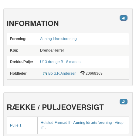
INFORMATION
Forening:
Auning Idrætsforening
Køn:
Drenge/Herrer
Række/Pulje:
U13 drenge B - 8 mands
Holdleder
Bo S.P. Andersen
20668369
RÆKKE / PULJEOVERSIGT
Helsted-Fremad If
-
Auning Idrætsforening
-
Virup
Pulje 1
IF
-