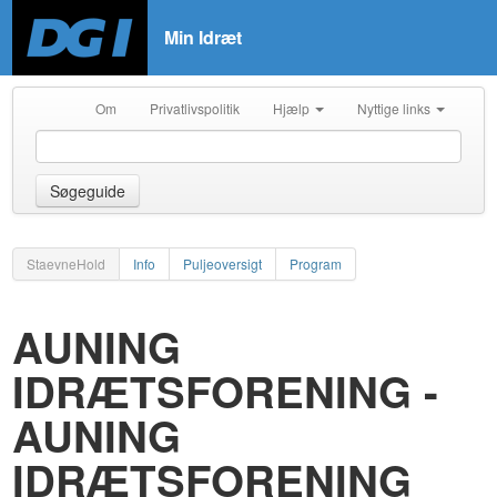
Min Idræt
Om
Privatlivspolitik
Hjælp
Nyttige links
Søgeguide
StaevneHold
Info
Puljeoversigt
Program
AUNING
IDRÆTSFORENING -
AUNING
IDRÆTSFORENING