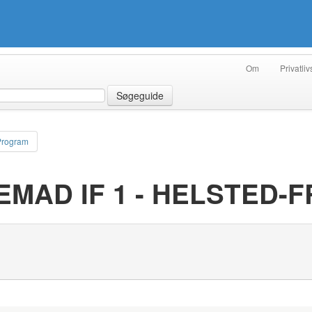
Om
Privatliv
Søgeguide
Program
MAD IF 1 - HELSTED-F