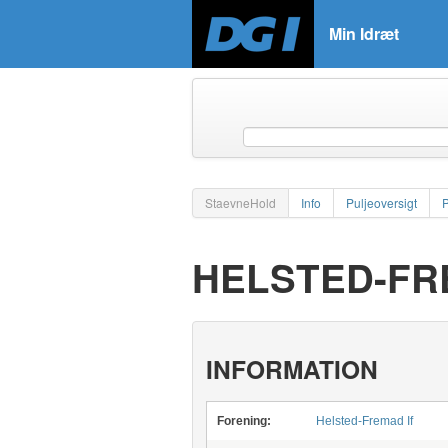
Min Idræt
StaevneHold
Info
Puljeoversigt
HELSTED-FRE
INFORMATION
Forening:
Helsted-Fremad If