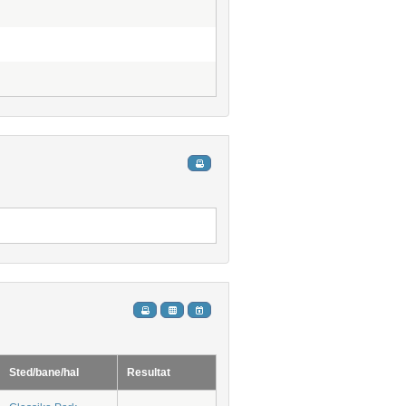
Sted/bane/hal
Resultat