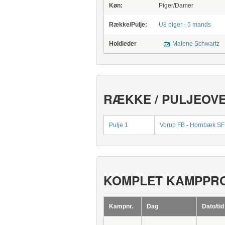
Køn:
Piger/Damer
Række/Pulje:
U8 piger - 5 mands
Holdleder
Malene Schwartz
RÆKKE / PULJEOV
Pulje 1
Vorup FB
-
Hornbæk SF
KOMPLET KAMPPR
Kampnr.
Dag
Dato/tid