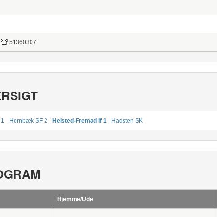
51360307
ERSIGT
 1
-
Hornbæk SF 2
-
Helsted-Fremad If 1
-
Hadsten SK
-
OGRAM
Hjemme/Ude