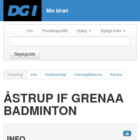
Min Idræt
Om
Privatlivspolitik
Hjælp
Nyttige links
Søgeguide
Forening
Info
Holdoversigt
OversigtStaevne
Kampe
ÅSTRUP IF GRENAA
BADMINTON
INFO