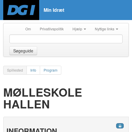
Min Idræt
Om
Privatlivspolitik
Hjælp
Nyttige links
Søgeguide
Spillested
Info
Program
MØLLESKOLE
HALLEN
INFORMATION