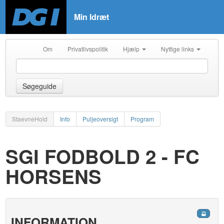
Min Idræt
Om
Privatlivspolitik
Hjælp
Nyttige links
Søgeguide
StaevneHold
Info
Puljeoversigt
Program
SGI FODBOLD 2 - FC
HORSENS
INFORMATION