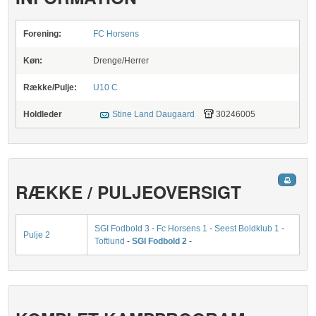
Forening:
FC Horsens
Køn:
Drenge/Herrer
Række/Pulje:
U10 C
Holdleder
Stine Land Daugaard
30246005
RÆKKE / PULJEOVERSIGT
SGI Fodbold 3
-
Fc Horsens 1
-
Seest Boldklub 1
-
Pulje 2
Toftlund
-
SGI Fodbold 2
-