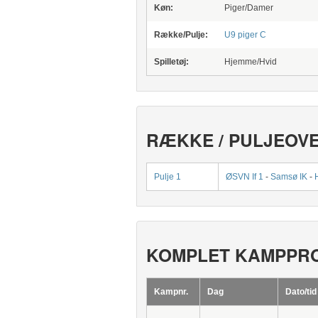
Køn:
Piger/Damer
Række/Pulje:
U9 piger C
Spilletøj:
Hjemme/Hvid
RÆKKE / PULJEOV
Pulje 1
ØSVN If 1
-
Samsø IK
-
KOMPLET KAMPPR
Kampnr.
Dag
Dato/tid