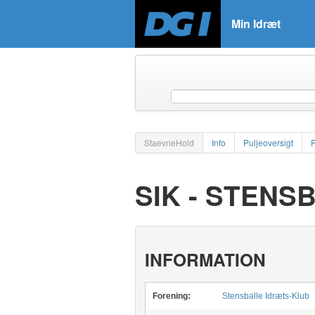
Min Idræt
StaevneHold
Info
Puljeoversigt
SIK - STENS
INFORMATION
Forening:
Stensballe Idræts-Klub