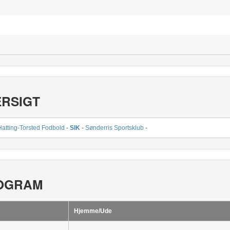
ERSIGT
Hatting-Torsted Fodbold
-
SIK
-
Sønderris Sportsklub
-
OGRAM
Hjemme/Ude