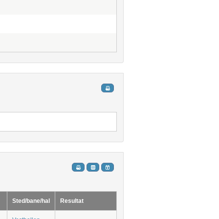
Sted/bane/hal
Resultat