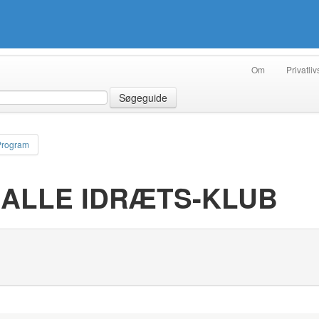
Om
Privatliv
Søgeguide
Program
BALLE IDRÆTS-KLUB