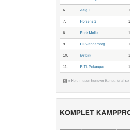
6.
Aaig 1
7.
Horsens 2
8.
Rask Mølle
9.
HI Skanderborg
10.
Østbirk
11.
R.T.I. Petanque
= Hold musen henover ikonet, for at se 
KOMPLET KAMPPR