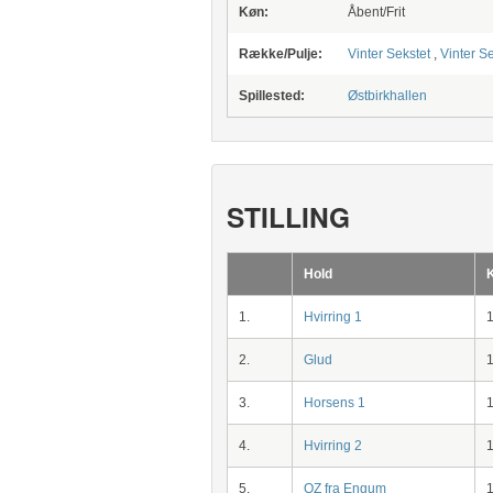
Køn:
Åbent/Frit
Række/Pulje:
Vinter Sekstet
,
Vinter S
Spillested:
Østbirkhallen
STILLING
Hold
1.
Hvirring 1
2.
Glud
3.
Horsens 1
4.
Hvirring 2
5.
OZ fra Engum