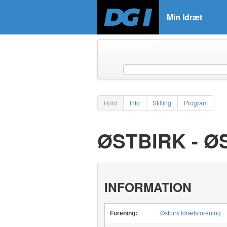
Min Idræt
Hold
Info
Stilling
Program
ØSTBIRK - 
INFORMATION
Forening:
Østbirk Idrætsforening