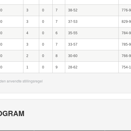
10
3
0
7
38-52
776-
10
3
0
7
37-53
829-
10
4
0
6
35-55
784-
10
3
0
7
33-57
785-
10
2
0
8
30-60
766-
10
1
0
9
28-62
754-
den anvendte stillingsregel
OGRAM