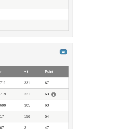
r
+ / -
Point
-711
331
67
-719
321
63
-699
305
63
817
156
54
867
3
47