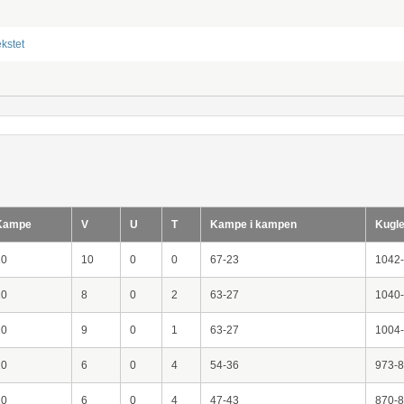
ekstet
Kampe
V
U
T
Kampe i kampen
Kugle
10
10
0
0
67-23
1042
10
8
0
2
63-27
1040
10
9
0
1
63-27
1004
10
6
0
4
54-36
973-
10
6
0
4
47-43
870-