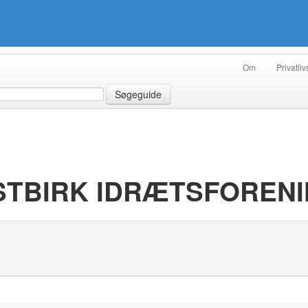
Om
Privatliv
Søgeguide
ØSTBIRK IDRÆTSFOREN