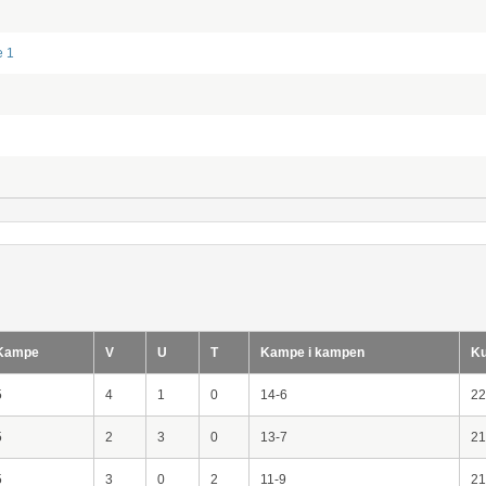
e 1
Kampe
V
U
T
Kampe i kampen
Ku
5
4
1
0
14-6
22
5
2
3
0
13-7
21
5
3
0
2
11-9
21