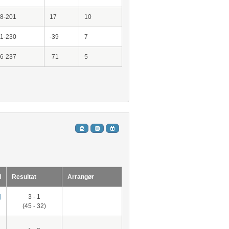
8-201
17
10
1-230
-39
7
6-237
-71
5
l
Resultat
Arrangør
j
3 - 1
(45 - 32)