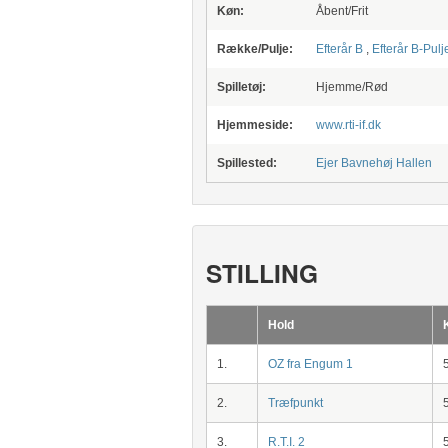
Køn:
Åbent/Frit
Række/Pulje:
Efterår B
,
Efterår B-Pulj
Spilletøj:
Hjemme/Rød
Hjemmeside:
www.rti-if.dk
Spillested:
Ejer Bavnehøj Hallen
STILLING
Hold
1.
OZ fra Engum 1
2.
Træfpunkt
3.
R.T.I. 2