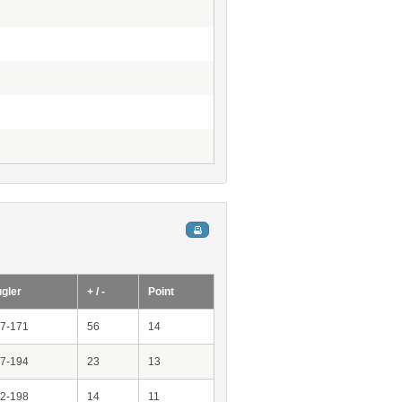
gler
+ / -
Point
7-171
56
14
7-194
23
13
2-198
14
11