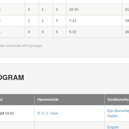
5
2
1
2
10-10
21
5
1
1
3
7-13
19
5
0
0
5
5-15
16
den anvendte stillingsregel
OGRAM
id
Hjemme/Ude
Sted/bane/ha
Ejer Bavnehø
-24
19:00
R.T.I. 2
-
Give
Hallen
Engum