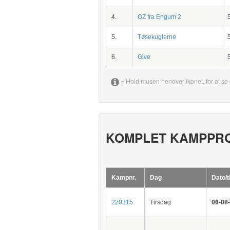
4.
OZ fra Engum 2
5.
Tøsekuglerne
6.
Give
= Hold musen henover ikonet, for at se 
KOMPLET KAMPPR
Kampnr.
Dag
Dato/t
220315
Tirsdag
06-08