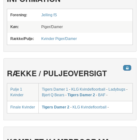
Forening:
Jelling fS
Køn:
Piger/Damer
Række/Pulje:
Kvinder Piger/Damer
RÆKKE / PULJEOVERSIGT
Pulje 1
Tigers Damer 1
-
KLG Kvindefloorball
-
Ladybugs
-
Kvinder
Bjert Q Bears
-
Tigers Damer 2
-
BAF
-
Finale Kvinder
Tigers Damer 2
-
KLG Kvindefloorball
-