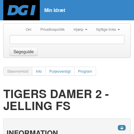
Min Idræt
Om
Privatlivspolitik
Hjælp
Nyttige links
Søgeguide
StaevneHold
Info
Puljeoversigt
Program
TIGERS DAMER 2 -
JELLING FS
INFORMATION