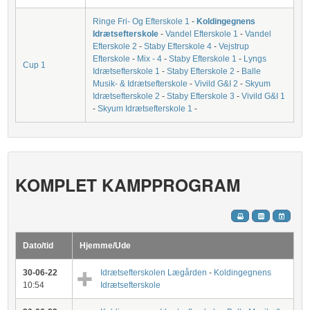
Ringe Fri- Og Efterskole 1
-
Koldingegnens
Idrætsefterskole
-
Vandel Efterskole 1
-
Vandel
Efterskole 2
-
Staby Efterskole 4
-
Vejstrup
Efterskole
-
Mix - 4
-
Staby Efterskole 1
-
Lyngs
Cup 1
Idrætsefterskole 1
-
Staby Efterskole 2
-
Balle
Musik- & Idrætsefterskole
-
Vivild G&I 2
-
Skyum
Idrætsefterskole 2
-
Staby Efterskole 3
-
Vivild G&I 1
-
Skyum Idrætsefterskole 1
-
KOMPLET KAMPPROGRAM
Dato/tid
Hjemme/Ude
30-06-22
Idrætsefterskolen Lægården
-
Koldingegnens
10:54
Idrætsefterskole