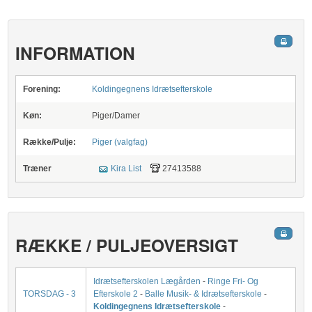
INFORMATION
Forening:
Koldingegnens Idrætsefterskole
Køn:
Piger/Damer
Række/Pulje:
Piger (valgfag)
Træner
Kira List
27413588
RÆKKE / PULJEOVERSIGT
Idrætsefterskolen Lægården
-
Ringe Fri- Og
TORSDAG - 3
Efterskole 2
-
Balle Musik- & Idrætsefterskole
-
Koldingegnens Idrætsefterskole
-