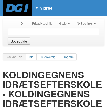
Min Idræt
Om
Privatlivspolitik
Hjælp
Nyttige links
Søgeguide
StaevneHold
Info
Puljeoversigt
Program
KOLDINGEGNENS
IDRÆTSEFTERSKOLE
- KOLDINGEGNENS
IDRÆTSEFTERSKOLE