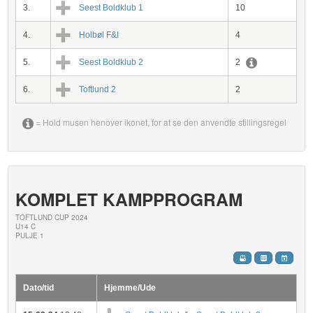
3.
Seest Boldklub 1
10
4.
Holbøl F&I
4
5.
Seest Boldklub 2
2
6.
Toftlund 2
2
= Hold musen henover ikonet, for at se den anvendte stillingsregel
KOMPLET KAMPPROGRAM
TOFTLUND CUP 2024
U14 C
PULJE 1
Dato/tid
Hjemme/Ude