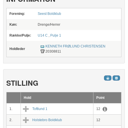
Forening:
Seest Boldklub
Køn:
Drenge/Herrer
Række/Pulje:
U14 C
,
Pulje 1
KENNETH FRØLUND CHRISTENSEN
Holdleder
20308811
STILLING
Hold
Point
1.
Toftlund 1
12
2.
Holstebro Boldklub
12