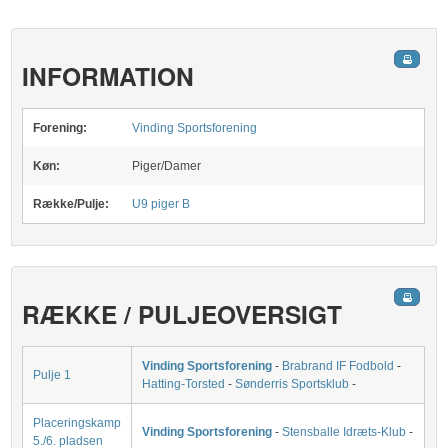
INFORMATION
Forening:
Vinding Sportsforening
Køn:
Piger/Damer
Række/Pulje:
U9 piger B
RÆKKE / PULJEOVERSIGT
Vinding Sportsforening
-
Brabrand IF Fodbold
-
Pulje 1
Hatting-Torsted
-
Sønderris Sportsklub
-
Placeringskamp
Vinding Sportsforening
-
Stensballe Idræts-Klub
-
5./6. pladsen