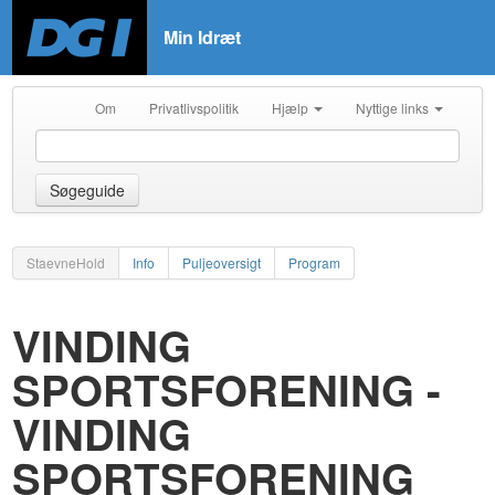
Min Idræt
Om
Privatlivspolitik
Hjælp
Nyttige links
Søgeguide
StaevneHold
Info
Puljeoversigt
Program
VINDING
SPORTSFORENING -
VINDING
SPORTSFORENING