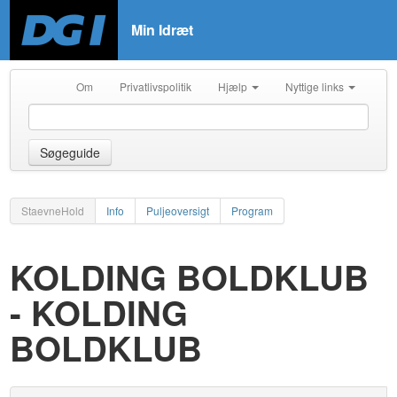
Min Idræt
Om
Privatlivspolitik
Hjælp
Nyttige links
Søgeguide
StaevneHold
Info
Puljeoversigt
Program
KOLDING BOLDKLUB
- KOLDING
BOLDKLUB