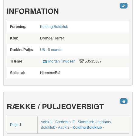
INFORMATION
Forening:
Kolding Boldklub
Køn:
Drenge/Herrer
Række/Pulje:
U8 - 5 mands
Træner
Morten Knudsen
53535387
Spilletøj:
Hjemme/Blå
RÆKKE / PULJEOVERSIGT
Aabk 1
-
Bredebro IF
-
Skærbæk Ungdoms
Pulje 1
Boldklub
-
Aabk 2
-
Kolding Boldklub
-