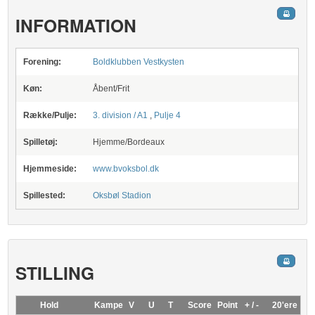
INFORMATION
Forening:
Boldklubben Vestkysten
Køn:
Åbent/Frit
Række/Pulje:
3. division / A1
,
Pulje 4
Spilletøj:
Hjemme/Bordeaux
Hjemmeside:
www.bvoksbol.dk
Spillested:
Oksbøl Stadion
STILLING
Hold
Kampe
V
U
T
Score
Point
+ / -
20'ere