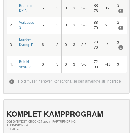
Bramming
88-
3
1.
6
3
0
3
3-3
12
KK 3
76
Vorbasse
88-
3
2.
6
3
0
3
3-3
9
3
79
Lunde-
73-
3
3.
Kvong IF
6
3
0
3
3-3
-3
76
1
Boldkl.
72-
4.
6
3
0
3
3-3
-18
3
Vestk. 3
90
= Hold musen henover ikonet, for at se den anvendte stillingsregel
KOMPLET KAMPPROGRAM
DGI SYDVEST KROCKET 2021- PARTURNERING
3. DIVISION / A1
PULJE 4