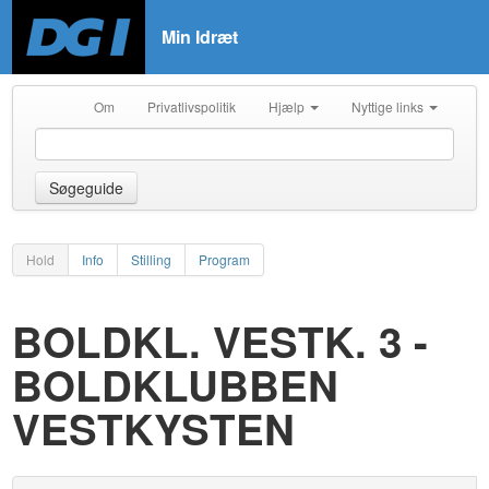
Min Idræt
Om
Privatlivspolitik
Hjælp
Nyttige links
Søgeguide
Hold
Info
Stilling
Program
BOLDKL. VESTK. 3 -
BOLDKLUBBEN
VESTKYSTEN