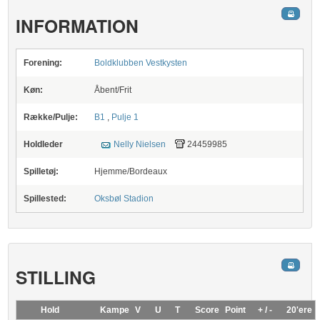
INFORMATION
Forening:
Boldklubben Vestkysten
Køn:
Åbent/Frit
Række/Pulje:
B1
,
Pulje 1
Holdleder
Nelly Nielsen
24459985
Spilletøj:
Hjemme/Bordeaux
Spillested:
Oksbøl Stadion
STILLING
Hold
Kampe
V
U
T
Score
Point
+ / -
20'ere