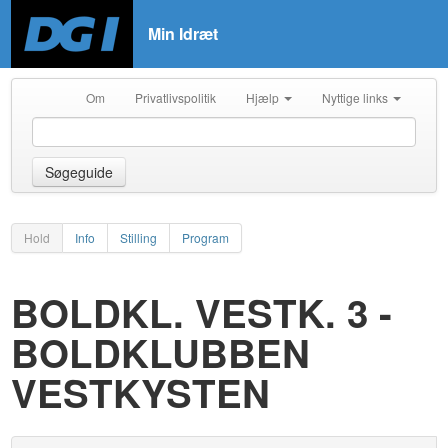
Min Idræt
Om
Privatlivspolitik
Hjælp
Nyttige links
Søgeguide
Hold
Info
Stilling
Program
BOLDKL. VESTK. 3 -
BOLDKLUBBEN
VESTKYSTEN