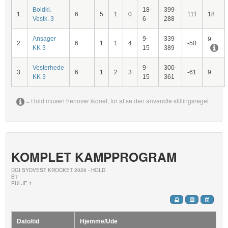
Boldkl.
18-
399-
1.
6
5
1
0
111
18
Vestk. 3
6
288
Ansager
9-
339-
9
2.
6
1
1
4
-50
KK 3
15
389
Vesterhede
9-
300-
3.
6
1
2
3
-61
9
KK 3
15
361
= Hold musen henover ikonet, for at se den anvendte stillingsregel
KOMPLET KAMPPROGRAM
DGI SYDVEST KROCKET 2026 - HOLD
B1
PULJE 1
Dato/tid
Hjemme/Ude