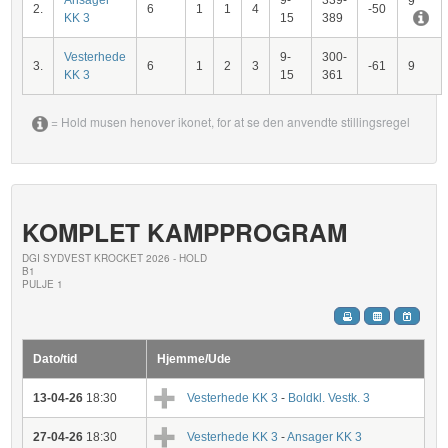
Ansager
9-
339-
9
2.
6
1
1
4
-50
KK 3
15
389
Vesterhede
9-
300-
3.
6
1
2
3
-61
9
KK 3
15
361
= Hold musen henover ikonet, for at se den anvendte stillingsregel
KOMPLET KAMPPROGRAM
DGI SYDVEST KROCKET 2026 - HOLD
B1
PULJE 1
Dato/tid
Hjemme/Ude
13-04-26
18:30
Vesterhede KK 3
-
Boldkl. Vestk. 3
27-04-26
18:30
Vesterhede KK 3
-
Ansager KK 3