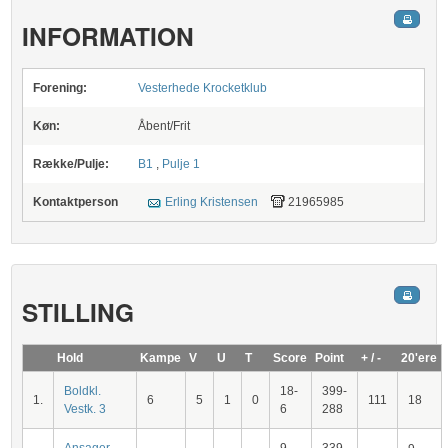
INFORMATION
Forening:
Vesterhede Krocketklub
Køn:
Åbent/Frit
Række/Pulje:
B1
,
Pulje 1
Kontaktperson
Erling Kristensen
21965985
STILLING
Hold
Kampe
V
U
T
Score
Point
+ / -
20'ere
Boldkl.
18-
399-
1.
6
5
1
0
111
18
Vestk. 3
6
288